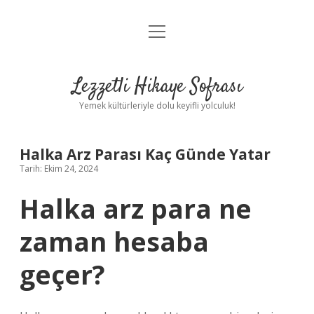
menüyü
Anasayfa
aç
Gizlilik Politikası
Lezzetli Hikaye Sofrası
Yasal Uyarı
Yemek kültürleriyle dolu keyifli yolculuk!
Hakkımızda
Halka Arz Parası Kaç Günde Yatar
Tarih: Ekim 24, 2024
Halka arz para ne
zaman hesaba
geçer?