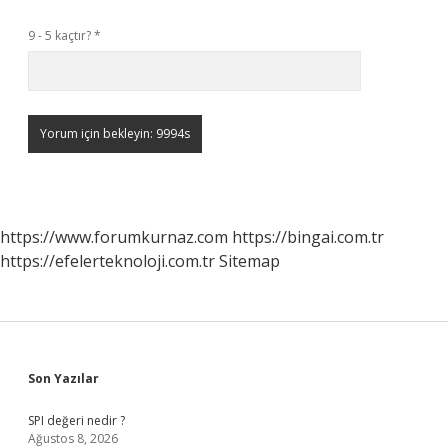
9 - 5 kaçtır?
*
https://www.forumkurnaz.com
https://bingai.com.tr
https://efelerteknoloji.com.tr
Sitemap
Sidebar
Son Yazılar
SPI değeri nedir ?
Ağustos 8, 2026