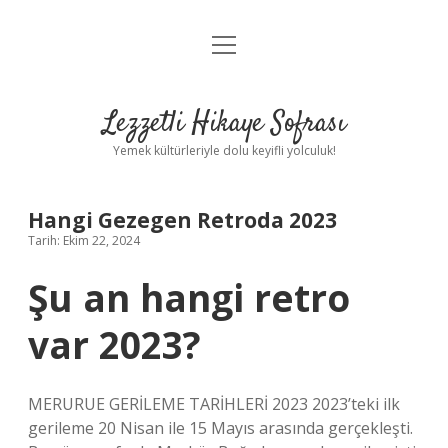
menüyü
Anasayfa
aç
Gizlilik Politikası
Lezzetli Hikaye Sofrası
Yasal Uyarı
Yemek kültürleriyle dolu keyifli yolculuk!
Hakkımızda
Hangi Gezegen Retroda 2023
Tarih: Ekim 22, 2024
Şu an hangi retro
var 2023?
MERURUE GERİLEME TARİHLERİ 2023 2023’teki ilk
gerileme 20 Nisan ile 15 Mayıs arasında gerçekleşti.