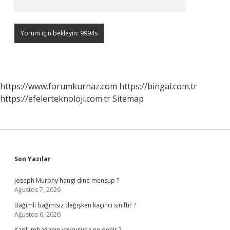
https://www.forumkurnaz.com
https://bingai.com.tr
https://efelerteknoloji.com.tr
Sitemap
Sidebar
Son Yazılar
Joseph Murphy hangi dine mensup ?
Ağustos 7, 2026
Bağımlı bağımsız değişken kaçıncı sınıftır ?
Ağustos 6, 2026
Kaplumbağanın yavrusuna ne denir ?