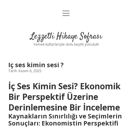
menüyü
Anasayfa
aç
Gizlilik Politikası
Lezzetli Hikaye Sofrası
Yasal Uyarı
Yemek kültürleriyle dolu keyifli yolculuk!
Hakkımızda
Iç ses kimin sesi ?
Tarih: Kasım 6, 2025
İç Ses Kimin Sesi? Ekonomik
Bir Perspektif Üzerine
Derinlemesine Bir İnceleme
Kaynakların Sınırlılığı ve Seçimlerin
Sonuçları: Ekonomistin Perspektifi