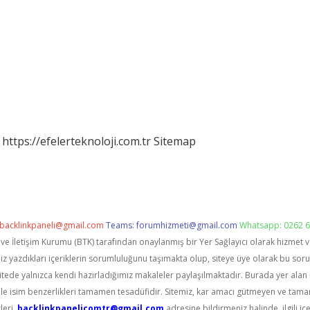
https://efelerteknoloji.com.tr
Sitemap
backlinkpaneli@gmail.com
Teams:
forumhizmeti@gmail.com
Whatsapp: 0262 6
i ve İletişim Kurumu (BTK) tarafından onaylanmış bir Yer Sağlayıcı olarak hizmet 
zdıkları içeriklerin sorumluluğunu taşımakta olup, siteye üye olarak bu sorumlu
itede yalnızca kendi hazırladığımız makaleler paylaşılmaktadır. Burada yer alan 
le isim benzerlikleri tamamen tesadüfidir. Sitemiz, kar amacı gütmeyen ve tama
leri,
backlinkpanelicomtr@gmail.com
adresine bildirmeniz halinde, ilgili içe