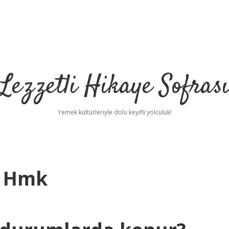
Lezzetli Hikaye Sofras
Yemek kültürleriyle dolu keyifli yolculuk!
ir Hmk