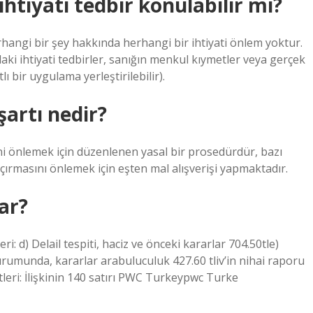
htiyati tedbir konulabilir mi?
rhangi bir şey hakkında herhangi bir ihtiyati önlem yoktur.
aki ihtiyati tedbirler, sanığın menkul kıymetler veya gerçek
ı bir uygulama yerleştirilebilir).
şartı nedir?
ini önlemek için düzenlenen yasal bir prosedürdür, bazı
çırmasını önlemek için eşten mal alışverişi yapmaktadır.
dar?
leri: d) Delail tespiti, haciz ve önceki kararlar 704.50tle)
rumunda, kararlar arabuluculuk 427.60 tliv’in nihai raporu
tleri: İlişkinin 140 satırı PWC Turkeypwc Turke