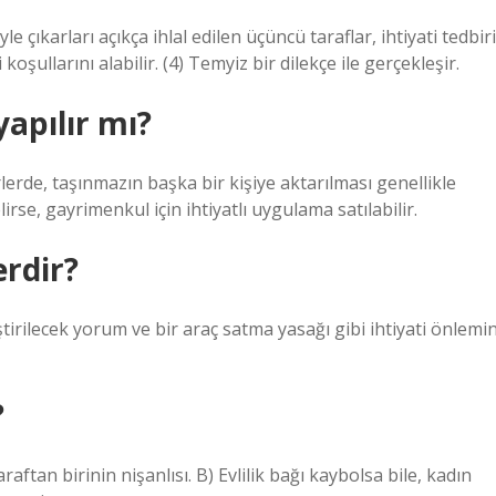
e çıkarları açıkça ihlal edilen üçüncü taraflar, ihtiyati tedbiri
şullarını alabilir. (4) Temyiz bir dilekçe ile gerçekleşir.
yapılır mı?
irlerde, taşınmazın başka bir kişiye aktarılması genellikle
se, gayrimenkul için ihtiyatlı uygulama satılabilir.
erdir?
ştirilecek yorum ve bir araç satma yasağı gibi ihtiyati önlemi
?
taraftan birinin nişanlısı. B) Evlilik bağı kaybolsa bile, kadın