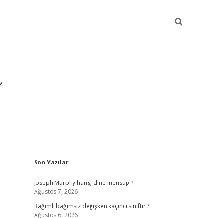
ı
Sidebar
Son Yazılar
betexper
betexpergir.net
Joseph Murphy hangi dine mensup ?
Ağustos 7, 2026
Bağımlı bağımsız değişken kaçıncı sınıftır ?
Ağustos 6, 2026