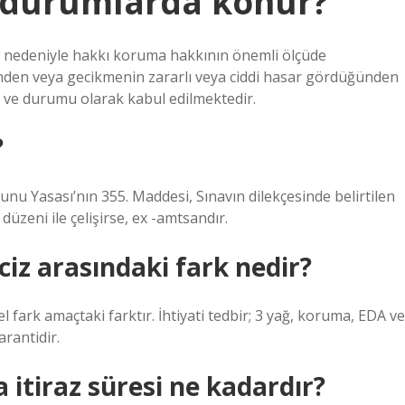
i durumlarda konur?
 nedeniyle hakkı koruma hakkının önemli ölçüde
nden veya gecikmenin zararlı veya ciddi hasar gördüğünden
i ve durumu olarak kabul edilmektedir.
?
u Yasası’nın 355. Maddesi, Sınavın dilekçesinde belirtilen
üzeni ile çelişirse, ex -amtsandır.
aciz arasındaki fark nedir?
el fark amaçtaki farktır. İhtiyati tedbir; 3 yağ, koruma, EDA ve
rantidir.
 itiraz süresi ne kadardır?