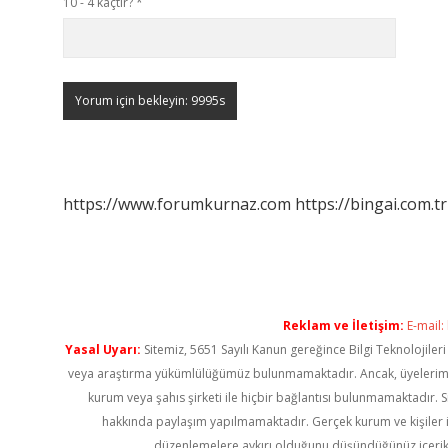
10 - 4 kaçtır?
*
https://www.forumkurnaz.com
https://bingai.com.tr
Reklam ve İletişim:
E-mail:
Yasal Uyarı:
Sitemiz, 5651 Sayılı Kanun gereğince Bilgi Teknolojiler
veya araştırma yükümlülüğümüz bulunmamaktadır. Ancak, üyelerimiz ya
kurum veya şahıs şirketi ile hiçbir bağlantısı bulunmamaktadır. S
hakkında paylaşım yapılmamaktadır. Gerçek kurum ve kişiler i
düzenlemelere aykırı olduğunu düşündüğünüz içerik