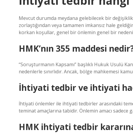
İhtiyati tedbir hang
Mevcut durumda meydana gelebilecek bir değişiklik
zorlaştığından veya tamamen imkansız hale geldiği
korkan koşullar, genel bir önlemin genel bir neden
HMK’nın 355 maddesi nedir
“Soruşturmanın Kapsamı” başlıklı Hukuk Usulü Kanun
nedenlerle sınırlıdır. Ancak, bölge mahkemesi kamu d
İhtiyati tedbir ve ihtiyati h
İhtiyati önlemler ile ihtiyati tedbirler arasındaki tem
teminat amaçlarına tabidir. Önlemin amacı sadece ga
HMK ihtiyati tedbir kararına