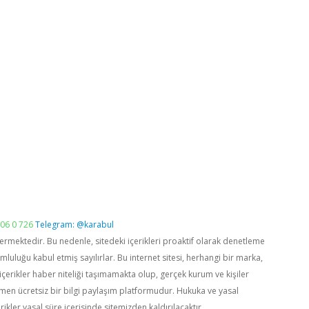
06 0 726
Telegram: @karabul
vermektedir. Bu nedenle, sitedeki içerikleri proaktif olarak denetleme
luğu kabul etmiş sayılırlar. Bu internet sitesi, herhangi bir marka,
içerikler haber niteliği taşımamakta olup, gerçek kurum ve kişiler
men ücretsiz bir bilgi paylaşım platformudur. Hukuka ve yasal
rikler yasal süre içerisinde sitemizden kaldırılacaktır.