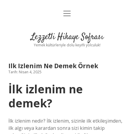
menüyü
Anasayfa
aç
Gizlilik Politikası
Lezzetli Hikaye Sofrası
Yasal Uyarı
Yemek kültürleriyle dolu keyifli yolculuk!
Hakkımızda
Ilk Izlenim Ne Demek Örnek
Tarih: Nisan 4, 2025
İlk izlenim ne
demek?
İlk izlenim nedir? İlk izlenim, sizinle ilk etkileşimden,
ilk algı veya karardan sonra sizi kimin takip