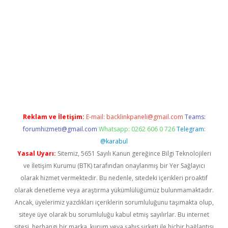
exper
betexpergir.net
Reklam ve İletişim:
E-mail:
backlinkpaneli@gmail.com
Teams:
forumhizmeti@gmail.com
Whatsapp: 0262 606 0 726
Telegram:
@karabul
Yasal Uyarı:
Sitemiz, 5651 Sayılı Kanun gereğince Bilgi Teknolojileri
ve İletişim Kurumu (BTK) tarafından onaylanmış bir Yer Sağlayıcı
olarak hizmet vermektedir. Bu nedenle, sitedeki içerikleri proaktif
olarak denetleme veya araştırma yükümlülüğümüz bulunmamaktadır.
Ancak, üyelerimiz yazdıkları içeriklerin sorumluluğunu taşımakta olup,
siteye üye olarak bu sorumluluğu kabul etmiş sayılırlar. Bu internet
sitesi, herhangi bir marka, kurum veya şahıs şirketi ile hiçbir bağlantısı