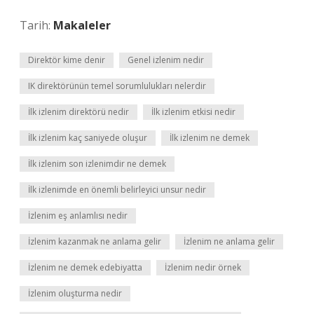
Tarih:
Makaleler
Direktör kime denir
Genel izlenim nedir
IK direktörünün temel sorumlulukları nelerdir
İlk izlenim direktörü nedir
İlk izlenim etkisi nedir
İlk izlenim kaç saniyede oluşur
İlk izlenim ne demek
İlk izlenim son izlenimdir ne demek
İlk izlenimde en önemli belirleyici unsur nedir
İzlenim eş anlamlısı nedir
İzlenim kazanmak ne anlama gelir
İzlenim ne anlama gelir
İzlenim ne demek edebiyatta
İzlenim nedir örnek
İzlenim oluşturma nedir