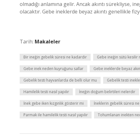
olmadığı anlamına gelir. Ancak akıntı sürekliyse, in
olacaktır. Gebe ineklerde beyaz akıntı genellikle fiz
Tarih:
Makaleler
Bir ineğin gebelik süresi ne kadardır
Gebe ineğin sütü kesilir 
Gebe inek neden kuyruğunu sallar
Gebe ineklerde beyaz akın
Gebelik testi hayvanlarda de belli olur mu
Gebelik testi inekle
Hamilelik testi nasıl yapılır
İneğin doğum belirtileri nelerdir
İnek gebe iken kızgınlık gösterir mi
İneklerin gebelik süresi n
Parmak ile hamilelik testi nasıl yapılır
Tohumlanan inekten ned