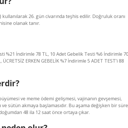
ur?
kullanılarak 26. gün civarında teşhis edilir. Doğruluk oranı
hisine olanak tanır.
ti %21 İndirimle 78 TL, 10 Adet Gebelik Testi %6 İndirimle 7
TL, ÜCRETSİZ ERKEN GEBELİK %7 İndirimle 5 ADET TEST’i 88
erdir?
n büyümesi ve meme ödemi gelişmesi, vajinanın gevşemesi,
sı ve sütün akmaya başlamasıdır. Bu aşama değişken bir süre
doğumdan 48 ila 12 saat önce ortaya çıkar.
 neden olur?