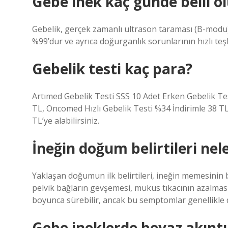
Gebe inek kaç günde belli ol
Gebelik, gerçek zamanlı ultrason taraması (B-modu) 
%99’dur ve ayrıca doğurganlık sorunlarının hızlı teş
Gebelik testi kaç para?
Artımed Gebelik Testi SSS 10 Adet Erken Gebelik Tes
TL, Oncomed Hızlı Gebelik Testi %34 İndirimle 38 
TL’ye alabilirsiniz.
İneğin doğum belirtileri nel
Yaklaşan doğumun ilk belirtileri, ineğin memesini
pelvik bağların gevşemesi, mukus tıkacının azalma
boyunca sürebilir, ancak bu semptomlar genellikle 
Gebe ineklerde beyaz akıntı