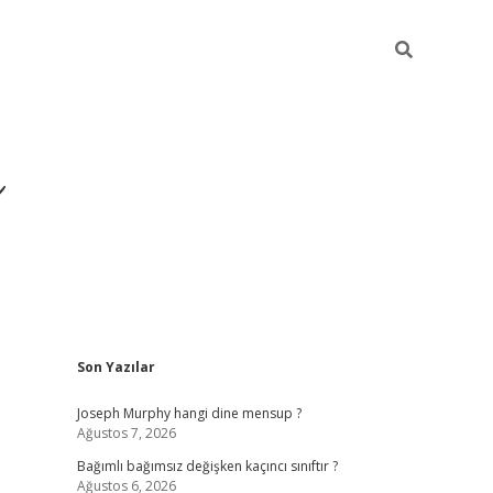
ı
Sidebar
Son Yazılar
betexper
betexpergir.net
Joseph Murphy hangi dine mensup ?
Ağustos 7, 2026
Bağımlı bağımsız değişken kaçıncı sınıftır ?
Ağustos 6, 2026