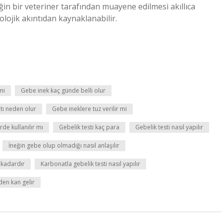
eğin bir veteriner tarafından muayene edilmesi akıllıca
yolojik akıntıdan kaynaklanabilir.
mi
Gebe inek kaç günde belli olur
tı neden olur
Gebe ineklere tuz verilir mi
rde kullanılır mı
Gebelik testi kaç para
Gebelik testi nasıl yapılır
İneğin gebe olup olmadığı nasıl anlaşılır
e kadardır
Karbonatla gebelik testi nasıl yapılır
en kan gelir