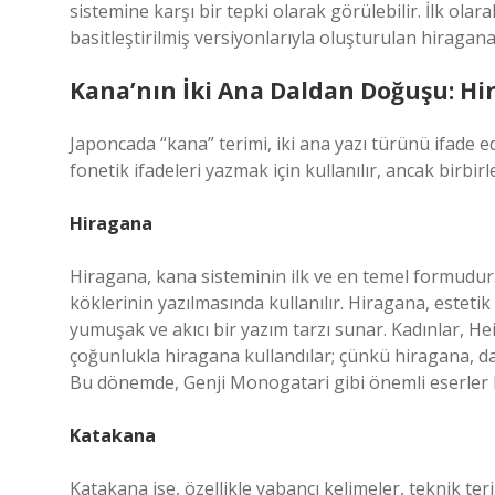
sistemine karşı bir tepki olarak görülebilir. İlk ola
basitleştirilmiş versiyonlarıyla oluşturulan hiragana
Kana’nın İki Ana Daldan Doğuşu: H
Japoncada “kana” terimi, iki ana yazı türünü ifade e
fonetik ifadeleri yazmak için kullanılır, ancak birbirle
Hiragana
Hiragana, kana sisteminin ilk ve en temel formudur. Ç
köklerinin yazılmasında kullanılır. Hiragana, esteti
yumuşak ve akıcı bir yazım tarzı sunar. Kadınlar, H
çoğunlukla hiragana kullandılar; çünkü hiragana, dah
Bu dönemde, Genji Monogatari gibi önemli eserler hi
Katakana
Katakana ise, özellikle yabancı kelimeler, teknik teri