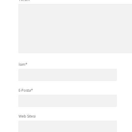
İsim*
E-Posta*
Web Sitesi