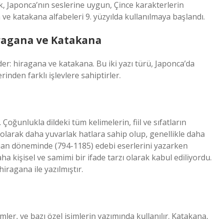
rak, Japonca’nın seslerine uygun, Çince karakterlerin
 ve katakana alfabeleri 9. yüzyılda kullanılmaya başlandı.
iragana ve Katakana
der: hiragana ve katakana. Bu iki yazı türü, Japonca’da
rinden farklı işlevlere sahiptirler.
oğunlukla dildeki tüm kelimelerin, fiil ve sıfatların
k olarak daha yuvarlak hatlara sahip olup, genellikle daha
eian döneminde (794-1185) edebi eserlerini yazarken
a kişisel ve samimi bir ifade tarzı olarak kabul ediliyordu.
ragana ile yazılmıştır.
mler, ve bazı özel isimlerin yazımında kullanılır. Katakana,