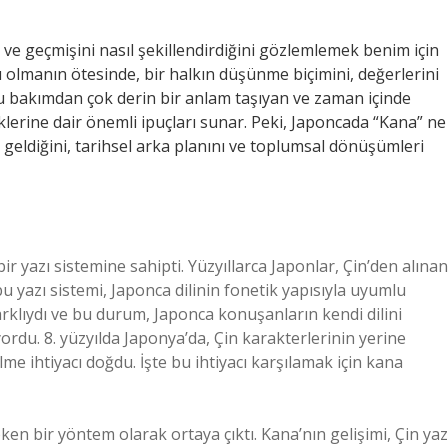
ni ve geçmişini nasıl şekillendirdiğini gözlemlemek benim için
cı olmanın ötesinde, bir halkın düşünme biçimini, değerlerini
 bu bakımdan çok derin bir anlam taşıyan ve zaman içinde
öklerine dair önemli ipuçları sunar. Peki, Japoncada “Kana” ne
ldiğini, tarihsel arka planını ve toplumsal dönüşümleri
 yazı sistemine sahipti. Yüzyıllarca Japonlar, Çin’den alınan
bu yazı sistemi, Japonca dilinin fonetik yapısıyla uyumlu
farklıydı ve bu durum, Japonca konuşanların kendi dilini
du. 8. yüzyılda Japonya’da, Çin karakterlerinin yerine
ilme ihtiyacı doğdu. İşte bu ihtiyacı karşılamak için kana
öken bir yöntem olarak ortaya çıktı. Kana’nın gelişimi, Çin yaz