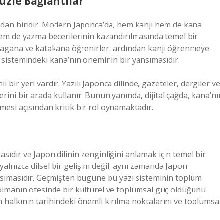
üzle Bağlantılar
ndan biridir. Modern Japonca’da, hem kanji hem de kana
em de yazma becerilerinin kazandırılmasında temel bir
hiragana ve katakana öğrenirler, ardından kanji öğrenmeye
im sistemindeki kana’nın öneminin bir yansımasıdır.
ir yeri vardır. Yazılı Japonca dilinde, gazeteler, dergiler ve
lerini bir arada kullanır. Bunun yanında, dijital çağda, kana’nı
lmesi açısından kritik bir rol oynamaktadır.
ıdır ve Japon dilinin zenginliğini anlamak için temel bir
lnızca dilsel bir gelişim değil, aynı zamanda Japon
nsımasıdır. Geçmişten bugüne bu yazı sisteminin toplum
cı olmanın ötesinde bir kültürel ve toplumsal güç olduğunu
n halkının tarihindeki önemli kırılma noktalarını ve toplumsa