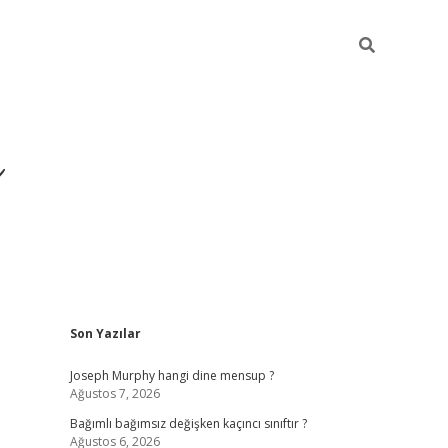
ı
Sidebar
Son Yazılar
betexper
betexpergir.net
Joseph Murphy hangi dine mensup ?
Ağustos 7, 2026
Bağımlı bağımsız değişken kaçıncı sınıftır ?
Ağustos 6, 2026