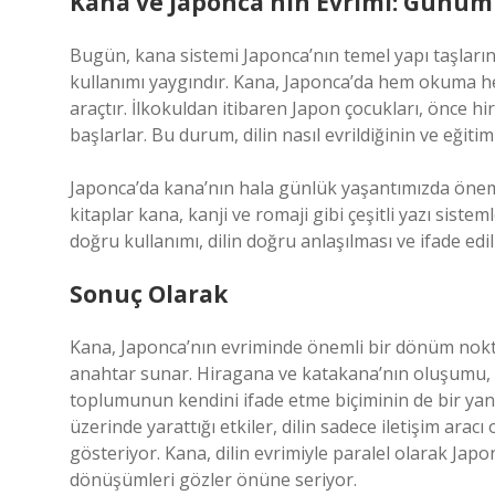
Kana ve Japonca’nın Evrimi: Günüm
Bugün, kana sistemi Japonca’nın temel yapı taşları
kullanımı yaygındır. Kana, Japonca’da hem okuma h
araçtır. İlkokuldan itibaren Japon çocukları, önce 
başlarlar. Bu durum, dilin nasıl evrildiğinin ve eğit
Japonca’da kana’nın hala günlük yaşantımızda önemli b
kitaplar kana, kanji ve romaji gibi çeşitli yazı sistem
doğru kullanımı, dilin doğru anlaşılması ve ifade edi
Sonuç Olarak
Kana, Japonca’nın evriminde önemli bir dönüm noktas
anahtar sunar. Hiragana ve katakana’nın oluşumu, ya
toplumunun kendini ifade etme biçiminin de bir ya
üzerinde yarattığı etkiler, dilin sadece iletişim ara
gösteriyor. Kana, dilin evrimiyle paralel olarak Japo
dönüşümleri gözler önüne seriyor.