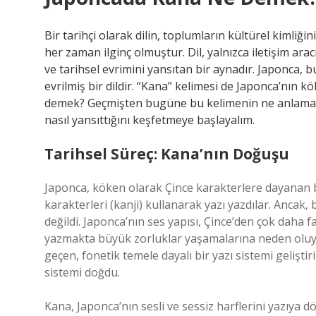
Bir tarihçi olarak dilin, toplumların kültürel kimliği
her zaman ilginç olmuştur. Dil, yalnızca iletişim ara
ve tarihsel evrimini yansıtan bir aynadır. Japonca,
evrilmiş bir dildir. “Kana” kelimesi de Japonca’nın k
demek? Geçmişten bugüne bu kelimenin ne anlama ge
nasıl yansıttığını keşfetmeye başlayalım.
Tarihsel Süreç: Kana’nın Doğuşu
Japonca, köken olarak Çince karakterlere dayanan bir
karakterleri (kanji) kullanarak yazı yazdılar. Ancak, 
değildi. Japonca’nın ses yapısı, Çince’den çok daha 
yazmakta büyük zorluklar yaşamalarına neden oluyor
geçen, fonetik temele dayalı bir yazı sistemi geliştir
sistemi doğdu.
Kana, Japonca’nın sesli ve sessiz harflerini yazıya d