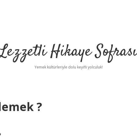
Lezzetli Hikaye Sofras
Yemek kültürleriyle dolu keyifli yolculuk!
demek ?
?