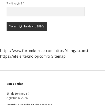
7 + 8 kaçtır?
*
https://www.forumkurnaz.com
https://bingai.com.tr
https://efelerteknoloji.com.tr
Sitemap
Sidebar
Son Yazılar
SPI değeri nedir ?
Ağustos 8, 2026
Joseph Murphy hangi dine mensup ?