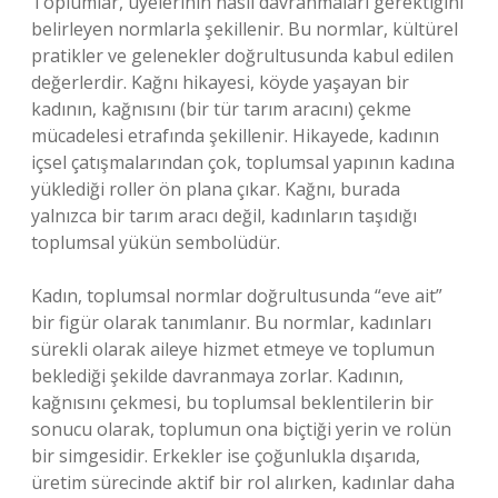
Toplumlar, üyelerinin nasıl davranmaları gerektiğini
belirleyen normlarla şekillenir. Bu normlar, kültürel
pratikler ve gelenekler doğrultusunda kabul edilen
değerlerdir. Kağnı hikayesi, köyde yaşayan bir
kadının, kağnısını (bir tür tarım aracını) çekme
mücadelesi etrafında şekillenir. Hikayede, kadının
içsel çatışmalarından çok, toplumsal yapının kadına
yüklediği roller ön plana çıkar. Kağnı, burada
yalnızca bir tarım aracı değil, kadınların taşıdığı
toplumsal yükün sembolüdür.
Kadın, toplumsal normlar doğrultusunda “eve ait”
bir figür olarak tanımlanır. Bu normlar, kadınları
sürekli olarak aileye hizmet etmeye ve toplumun
beklediği şekilde davranmaya zorlar. Kadının,
kağnısını çekmesi, bu toplumsal beklentilerin bir
sonucu olarak, toplumun ona biçtiği yerin ve rolün
bir simgesidir. Erkekler ise çoğunlukla dışarıda,
üretim sürecinde aktif bir rol alırken, kadınlar daha