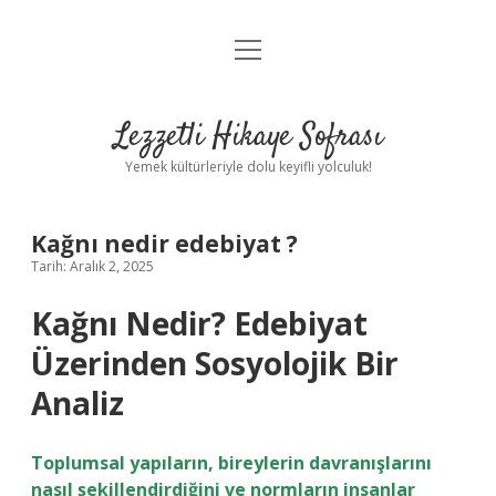
menüyü
Anasayfa
aç
Gizlilik Politikası
Lezzetli Hikaye Sofrası
Yasal Uyarı
Yemek kültürleriyle dolu keyifli yolculuk!
Hakkımızda
Kağnı nedir edebiyat ?
Tarih: Aralık 2, 2025
Kağnı Nedir? Edebiyat
Üzerinden Sosyolojik Bir
Analiz
Toplumsal yapıların, bireylerin davranışlarını
nasıl şekillendirdiğini ve normların insanlar