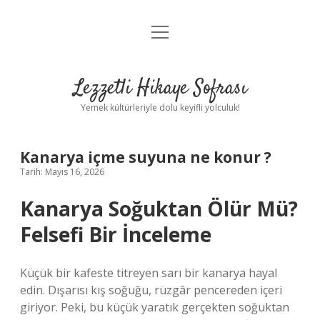
menüyü
Anasayfa
aç
Gizlilik Politikası
Lezzetli Hikaye Sofrası
Yasal Uyarı
Yemek kültürleriyle dolu keyifli yolculuk!
Hakkımızda
Kanarya içme suyuna ne konur ?
Tarih: Mayıs 16, 2026
Kanarya Soğuktan Ölür Mü?
Felsefi Bir İnceleme
Küçük bir kafeste titreyen sarı bir kanarya hayal
edin. Dışarısı kış soğuğu, rüzgâr pencereden içeri
giriyor. Peki, bu küçük yaratık gerçekten soğuktan