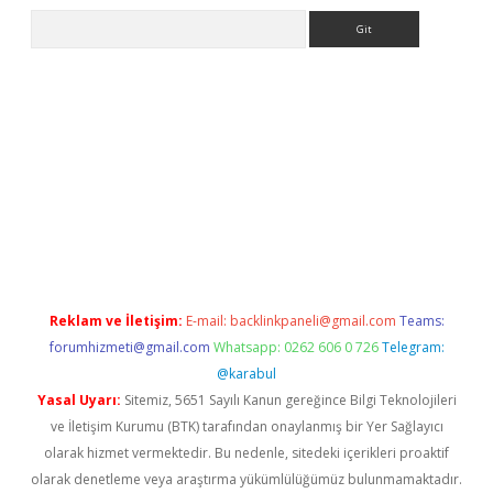
Arama
etexper
betexpergir.net
Reklam ve İletişim:
E-mail:
backlinkpaneli@gmail.com
Teams:
forumhizmeti@gmail.com
Whatsapp: 0262 606 0 726
Telegram:
@karabul
Yasal Uyarı:
Sitemiz, 5651 Sayılı Kanun gereğince Bilgi Teknolojileri
ve İletişim Kurumu (BTK) tarafından onaylanmış bir Yer Sağlayıcı
olarak hizmet vermektedir. Bu nedenle, sitedeki içerikleri proaktif
olarak denetleme veya araştırma yükümlülüğümüz bulunmamaktadır.