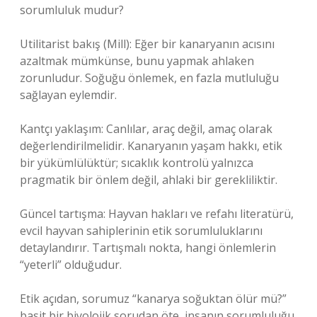
sorumluluk mudur?
Utilitarist bakış (Mill): Eğer bir kanaryanın acısını
azaltmak mümkünse, bunu yapmak ahlaken
zorunludur. Soğuğu önlemek, en fazla mutluluğu
sağlayan eylemdir.
Kantçı yaklaşım: Canlılar, araç değil, amaç olarak
değerlendirilmelidir. Kanaryanın yaşam hakkı, etik
bir yükümlülüktür; sıcaklık kontrolü yalnızca
pragmatik bir önlem değil, ahlaki bir gerekliliktir.
Güncel tartışma: Hayvan hakları ve refahı literatürü,
evcil hayvan sahiplerinin etik sorumluluklarını
detaylandırır. Tartışmalı nokta, hangi önlemlerin
“yeterli” olduğudur.
Etik açıdan, sorumuz “kanarya soğuktan ölür mü?”
basit bir biyolojik sorudan öte, insanın sorumluluğu