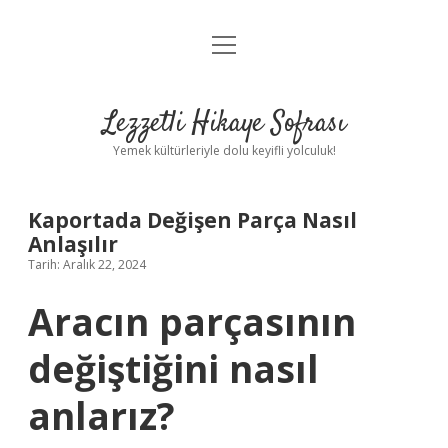
menüyü
Anasayfa
aç
Gizlilik Politikası
Lezzetli Hikaye Sofrası
Yasal Uyarı
Yemek kültürleriyle dolu keyifli yolculuk!
Hakkımızda
Kaportada Değişen Parça Nasıl
Anlaşılır
Tarih: Aralık 22, 2024
Aracın parçasının
değiştiğini nasıl
anlarız?