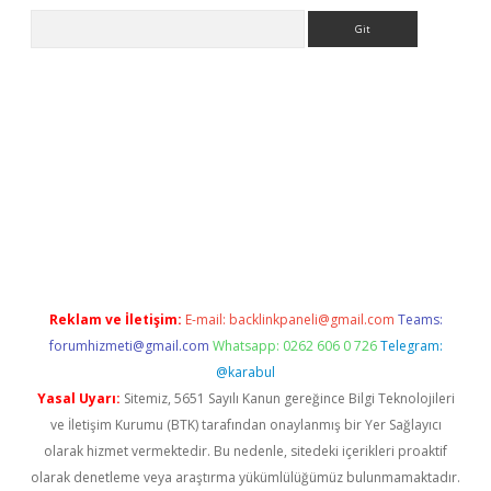
Arama
etexper
betexpergir.net
Reklam ve İletişim:
E-mail:
backlinkpaneli@gmail.com
Teams:
forumhizmeti@gmail.com
Whatsapp: 0262 606 0 726
Telegram:
@karabul
Yasal Uyarı:
Sitemiz, 5651 Sayılı Kanun gereğince Bilgi Teknolojileri
ve İletişim Kurumu (BTK) tarafından onaylanmış bir Yer Sağlayıcı
olarak hizmet vermektedir. Bu nedenle, sitedeki içerikleri proaktif
olarak denetleme veya araştırma yükümlülüğümüz bulunmamaktadır.