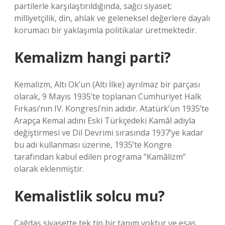
partilerle karşılaştırıldığında, sağcı siyaset;
milliyetçilik, din, ahlak ve geleneksel değerlere dayalı
korumacı bir yaklaşımla politikalar üretmektedir.
Kemalizm hangi parti?
Kemalizm, Altı Ok’un (Altı İlke) ayrılmaz bir parçası
olarak, 9 Mayıs 1935’te toplanan Cumhuriyet Halk
Fırkası’nın IV. Kongresi’nin adıdır. Atatürk’ün 1935’te
Arapça Kemal adını Eski Türkçedeki Kamâl adıyla
değiştirmesi ve Dil Devrimi sırasında 1937’ye kadar
bu adı kullanması üzerine, 1935’te Kongre
tarafından kabul edilen programa “Kamâlizm”
olarak eklenmiştir.
Kemalistlik solcu mu?
Çağdaş siyasette tek tip bir tanım yoktur ve esas