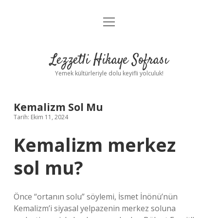
menüyü
Anasayfa
aç
Gizlilik Politikası
Lezzetli Hikaye Sofrası
Yasal Uyarı
Yemek kültürleriyle dolu keyifli yolculuk!
Hakkımızda
Kemalizm Sol Mu
Tarih: Ekim 11, 2024
Kemalizm merkez
sol mu?
Önce “ortanın solu” söylemi, İsmet İnönü’nün
Kemalizm’i siyasal yelpazenin merkez soluna