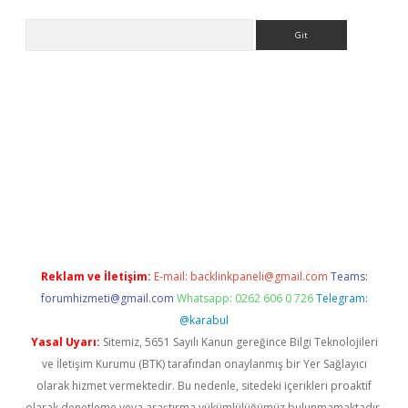
Arama
etexper
betexpergir.net
Reklam ve İletişim:
E-mail:
backlinkpaneli@gmail.com
Teams:
forumhizmeti@gmail.com
Whatsapp: 0262 606 0 726
Telegram:
@karabul
Yasal Uyarı:
Sitemiz, 5651 Sayılı Kanun gereğince Bilgi Teknolojileri
ve İletişim Kurumu (BTK) tarafından onaylanmış bir Yer Sağlayıcı
olarak hizmet vermektedir. Bu nedenle, sitedeki içerikleri proaktif
olarak denetleme veya araştırma yükümlülüğümüz bulunmamaktadır.