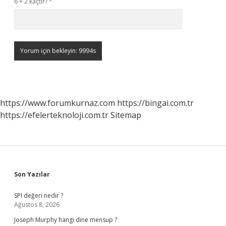
6 + 2 kaçtır?
*
https://www.forumkurnaz.com
https://bingai.com.tr
https://efelerteknoloji.com.tr
Sitemap
Sidebar
Son Yazılar
SPI değeri nedir ?
Ağustos 8, 2026
Joseph Murphy hangi dine mensup ?