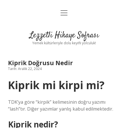
menüyü
Anasayfa
aç
Gizlilik Politikası
Lezzetli Hikaye Sofrası
Yasal Uyarı
Yemek kültürleriyle dolu keyifli yolculuk!
Hakkımızda
Kiprik Doğrusu Nedir
Tarih: Aralık 22, 2024
Kiprik mi kirpi mi?
TDK’ya göre “kirpik” kelimesinin doğru yazımı
“lash”tır. Diğer yazımlar yanlış kabul edilmektedir.
Kiprik nedir?