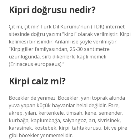
Kipri doğrusu nedir?
Çit mi, çit mi? Türk Dil Kurumu’nun (TDK) internet
sitesinde doğru yazımı “kirpi” olarak verilmiştir. Kirpi
kelimesi bir isimdir. Anlamı ise şöyle verilmiştir:
“Kirpigiller familyasından, 25-30 santimetre
uzunluğunda, sırtı dikenlerle kaplı memeli
(Erinaceus europaeus).”
Kirpi caiz mi?
Böcekler de yenmez: Böcekler, yani toprak altında
yuva yapan küçük hayvanlar helal değildir. Fare,
akrep, yılan, kertenkele, timsah, kene, semender,
kurbağa, kaplumbağa, salyangoz, arı, sivrisinek,
karasinek, köstebek, kirpi, tahtakurusu, bit ve pire
gibi böcekler yenmemelidir.