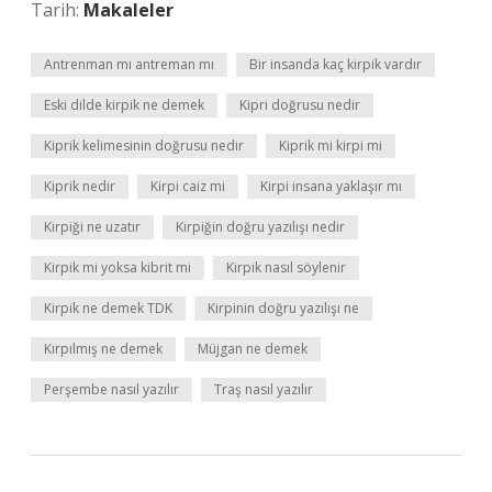
Tarih:
Makaleler
Antrenman mı antreman mı
Bir insanda kaç kirpik vardır
Eski dilde kirpik ne demek
Kipri doğrusu nedir
Kiprik kelimesinin doğrusu nedir
Kiprik mi kirpi mi
Kiprik nedir
Kirpi caiz mi
Kirpi insana yaklaşır mı
Kirpiği ne uzatır
Kirpiğin doğru yazılışı nedir
Kirpik mi yoksa kibrit mi
Kirpik nasıl söylenir
Kirpik ne demek TDK
Kirpinin doğru yazılışı ne
Kırpılmış ne demek
Müjgan ne demek
Perşembe nasıl yazılır
Traş nasıl yazılır