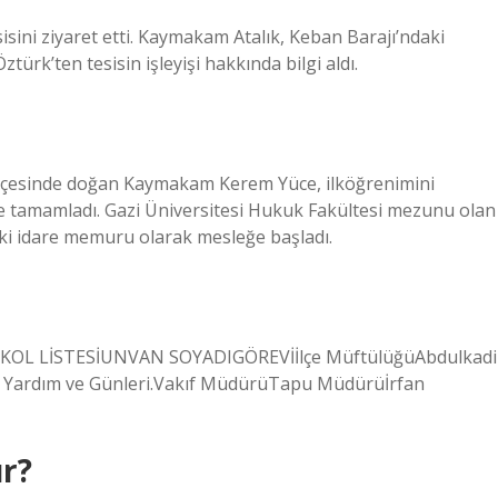
sini ziyaret etti. Kaymakam Atalık, Keban Barajı’ndaki
ztürk’ten tesisin işleyişi hakkında bilgi aldı.
çesinde doğan Kaymakam Kerem Yüce, ilköğrenimini
nde tamamladı. Gazi Üniversitesi Hukuk Fakültesi mezunu olan
ki idare memuru olarak mesleğe başladı.
OTOKOL LİSTESİUNVAN SOYADIGÖREVİİlçe MüftülüğüAbdulkadi
l Yardım ve Günleri.Vakıf MüdürüTapu Müdürüİrfan
ır?