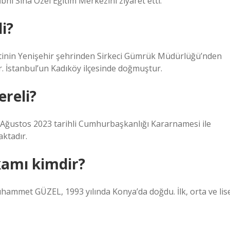
Sina Özel Eğitim Merkezini ziyaret etti.
i?
tinin Yenişehir şehrinden Sirkeci Gümrük Müdürlüğü’nden
r. İstanbul’un Kadıköy ilçesinde doğmuştur.
reli?
Ağustos 2023 tarihli Cumhurbaşkanlığı Kararnamesi ile
ktadır.
kamı kimdir?
t GÜZEL, 1993 yılında Konya’da doğdu. İlk, orta ve lis