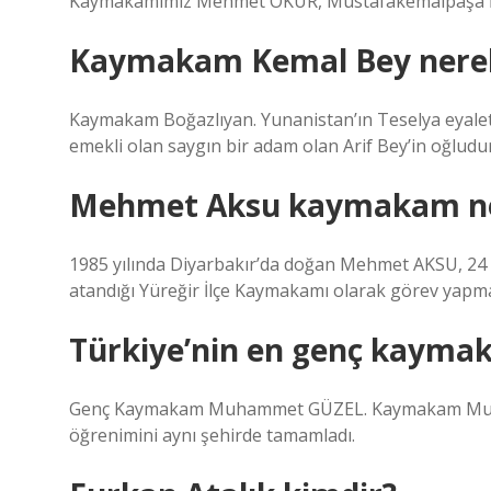
Kaymakamımız Mehmet OKUR, Mustafakemalpaşa İbni 
Kaymakam Kemal Bey nerel
Kaymakam Boğazlıyan. Yunanistan’ın Teselya eyale
emekli olan saygın bir adam olan Arif Bey’in oğludu
Mehmet Aksu kaymakam ne
1985 yılında Diyarbakır’da doğan Mehmet AKSU, 24 
atandığı Yüreğir İlçe Kaymakamı olarak görev yapma
Türkiye’nin en genç kayma
Genç Kaymakam Muhammet GÜZEL. Kaymakam Muhamme
öğrenimini aynı şehirde tamamladı.