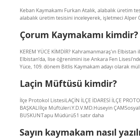
Keban Kaymakamı Furkan Atalık, alabalık üretim tesi
alabalık üretim tesisini inceleyerek, işletmeci Alper Ö
Çorum Kaymakamı kimdir?
KEREM YÜCE KİMDİR? Kahramanmaraş’ın Elbistan il
Elbistan’da, lise öğrenimini ise Ankara Fen Lisesi’
Yüce, 109. dönem Bitlis Kaymakam adayı olarak mül
Laçin Müftüsü kimdir?
İlçe Protokol ListesiLAÇİN İLÇE İDARESİ İLÇE PR
BAŞKALIİlçe Müftüleri.Y.D.V.MD.Hüseyin ÇAMSosya
BUSKUNTapu Müdürü51 satır daha
Sayın kaymakam nasıl yazıl