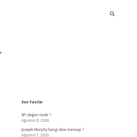
ı
Sidebar
Son Yazılar
betexper
betexpergir.net
SPI değeri nedir ?
Ağustos 8, 2026
Joseph Murphy hangi dine mensup ?
Ağustos 7, 2026