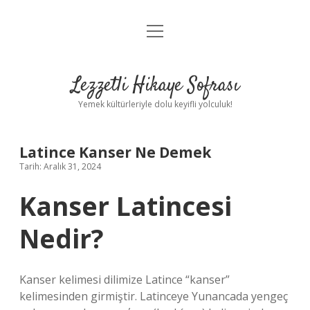
menüyü
Anasayfa
aç
Gizlilik Politikası
Lezzetli Hikaye Sofrası
Yasal Uyarı
Yemek kültürleriyle dolu keyifli yolculuk!
Hakkımızda
Latince Kanser Ne Demek
Tarih: Aralık 31, 2024
Kanser Latincesi
Nedir?
Kanser kelimesi dilimize Latince “kanser”
kelimesinden girmiştir. Latinceye Yunancada yengeç