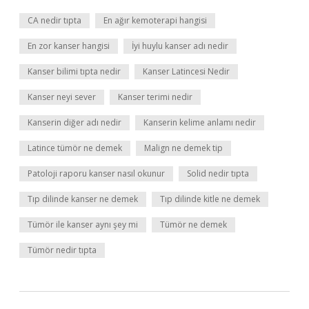
CA nedir tıpta
En ağır kemoterapi hangisi
En zor kanser hangisi
İyi huylu kanser adı nedir
Kanser bilimi tıpta nedir
Kanser Latincesi Nedir
Kanser neyi sever
Kanser terimi nedir
Kanserin diğer adı nedir
Kanserin kelime anlamı nedir
Latince tümör ne demek
Malign ne demek tip
Patoloji raporu kanser nasıl okunur
Solid nedir tıpta
Tıp dilinde kanser ne demek
Tıp dilinde kitle ne demek
Tümör ile kanser aynı şey mi
Tümör ne demek
Tümör nedir tıpta