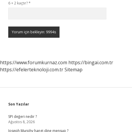
6 + 2 kaçtır?
*
https://www.forumkurnaz.com
https://bingai.com.tr
https://efelerteknoloji.com.tr
Sitemap
Sidebar
Son Yazılar
SPI değeri nedir ?
Ağustos 8, 2026
Joseph Murphy hangi dine mensup ?