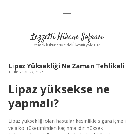
menüyü
Anasayfa
aç
Gizlilik Politikası
Lezzetli Hikaye Sofrası
Yasal Uyarı
Yemek kültürleriyle dolu keyifli yolculuk!
Hakkımızda
Lipaz Yüksekliği Ne Zaman Tehlikeli
Tarih: Nisan 27, 2025
Lipaz yüksekse ne
yapmalı?
Lipaz yüksekliği olan hastalar kesinlikle sigara içmeli
ve alkol tüketiminden kaçınmalıdır. Yüksek