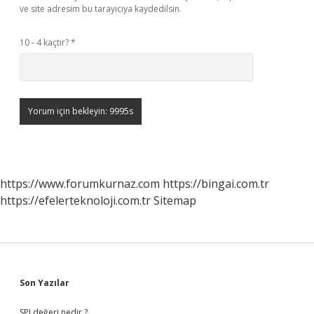
ve site adresim bu tarayıcıya kaydedilsin.
10 - 4 kaçtır?
*
https://www.forumkurnaz.com
https://bingai.com.tr
https://efelerteknoloji.com.tr
Sitemap
Sidebar
Son Yazılar
SPI değeri nedir ?