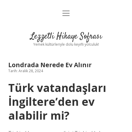
menüyü
Anasayfa
aç
Gizlilik Politikası
Lezzetli Hikaye Sofrası
Yasal Uyarı
Yemek kültürleriyle dolu keyifli yolculuk!
Hakkımızda
Londrada Nerede Ev Alınır
Tarih: Aralık 28, 2024
Türk vatandaşları
İngiltere’den ev
alabilir mi?