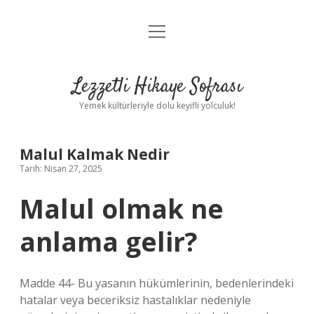
menüyü
Anasayfa
aç
Gizlilik Politikası
Lezzetli Hikaye Sofrası
Yasal Uyarı
Yemek kültürleriyle dolu keyifli yolculuk!
Hakkımızda
Malul Kalmak Nedir
Tarih: Nisan 27, 2025
Malul olmak ne
anlama gelir?
Madde 44- Bu yasanın hükümlerinin, bedenlerindeki
hatalar veya beceriksiz hastalıklar nedeniyle