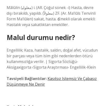
Mâlûlin (ﻣﻌﻠﻮﻟﻴ) i. (AR. Çoğul sonek -і) Hasta, devre
dışı bırakıldı, yapıldı. (ﻣﻌﻠﻮﻻً) ZF. (Ar. Ma’lūls Tenvinli
Form Ma’lūlen) sakat, hasta. ѻ Emekli olarak emekli:
Hastalık veya sakatlıktan emekliler.
Malul durumu nedir?
Engellilik; Kaza, hastalık, saldırı, doğal afet, vücudun
bir parçası veya tüm isim gibi nedenlerden ötürü
kullanımsızlığa verilir. | Sigorta Sözlüğü-
Aksigaxigorta ›Sigorta Araştırması› Engellilik-Klein
Tavsiyeli Bağlantılar:
Kasıtsız Istemsiz Ve Çabasız
Düşünmeye Ne Denir