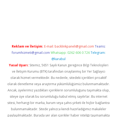
ir.net
Reklam ve İletişim:
E-mail:
backlinkpaneli@gmail.com
Teams:
forumhizmeti@gmail.com
Whatsapp: 0262 606 0 726
Telegram:
@karabul
Yasal Uyarı:
Sitemiz, 5651 Sayılı Kanun gereğince Bilgi Teknolojileri
ve İletişim Kurumu (BTK) tarafından onaylanmış bir Yer Sağlayıcı
olarak hizmet vermektedir. Bu nedenle, sitedeki içerikleri proaktif
olarak denetleme veya araştırma yükümlülüğümüz bulunmamaktadır.
Ancak, üyelerimiz yazdıkları içeriklerin sorumluluğunu taşımakta olup,
siteye üye olarak bu sorumluluğu kabul etmiş sayılırlar. Bu internet
sitesi, herhangi bir marka, kurum veya şahıs şirketi ile hiçbir bağlantısı
bulunmamaktadır. Sitede yalnızca kendi hazırladığımız makaleler
paylaşılmaktadır. Burada yer alan içerikler haber niteliği taşımamakta