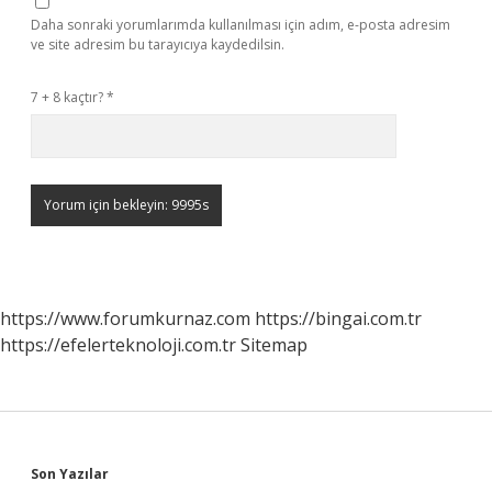
Daha sonraki yorumlarımda kullanılması için adım, e-posta adresim
ve site adresim bu tarayıcıya kaydedilsin.
7 + 8 kaçtır?
*
https://www.forumkurnaz.com
https://bingai.com.tr
https://efelerteknoloji.com.tr
Sitemap
Sidebar
Son Yazılar