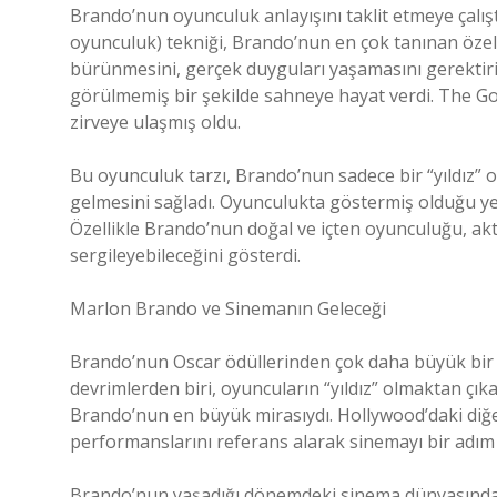
Brando’nun oyunculuk anlayışını taklit etmeye çalış
oyunculuk) tekniği, Brando’nun en çok tanınan öze
bürünmesini, gerçek duyguları yaşamasını gerektir
görülmemiş bir şekilde sahneye hayat verdi. The Go
zirveye ulaşmış oldu.
Bu oyunculuk tarzı, Brando’nun sadece bir “yıldız” 
gelmesini sağladı. Oyunculukta göstermiş olduğu yen
Özellikle Brando’nun doğal ve içten oyunculuğu, akt
sergileyebileceğini gösterdi.
Marlon Brando ve Sinemanın Geleceği
Brando’nun Oscar ödüllerinden çok daha büyük bir m
devrimlerden biri, oyuncuların “yıldız” olmaktan çıka
Brando’nun en büyük mirasıydı. Hollywood’daki diğ
performanslarını referans alarak sinemayı bir adım d
Brando’nun yaşadığı dönemdeki sinema dünyasında, 