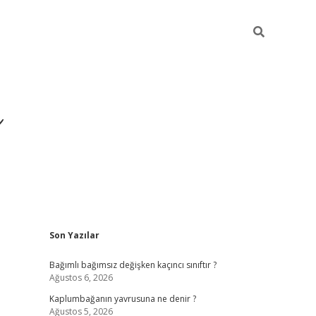
ı
Sidebar
Son Yazılar
betexper
betexpergir.net
Bağımlı bağımsız değişken kaçıncı sınıftır ?
Ağustos 6, 2026
Kaplumbağanın yavrusuna ne denir ?
Ağustos 5, 2026