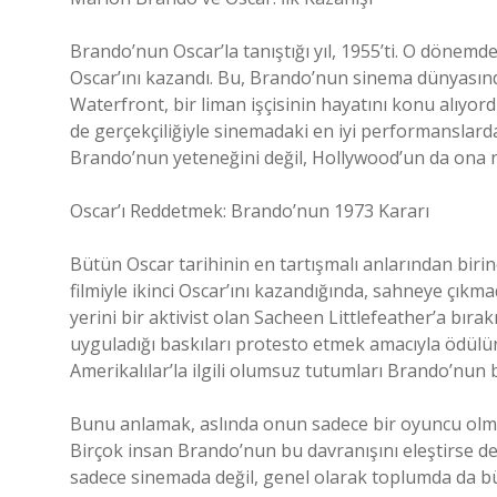
Brando’nun Oscar’la tanıştığı yıl, 1955’ti. O dönemde
Oscar’ını kazandı. Bu, Brando’nun sinema dünyasınd
Waterfront, bir liman işçisinin hayatını konu alıy
de gerçekçiliğiyle sinemadaki en iyi performanslardan
Brando’nun yeteneğini değil, Hollywood’un da ona n
Oscar’ı Reddetmek: Brando’nun 1973 Kararı
Bütün Oscar tarihinin en tartışmalı anlarından bir
filmiyle ikinci Oscar’ını kazandığında, sahneye çıkm
yerini bir aktivist olan Sacheen Littlefeather’a bır
uyguladığı baskıları protesto etmek amacıyla ödülünü
Amerikalılar’la ilgili olumsuz tutumları Brando’nun b
Bunu anlamak, aslında onun sadece bir oyuncu olma
Birçok insan Brando’nun bu davranışını eleştirse d
sadece sinemada değil, genel olarak toplumda da b