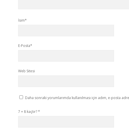
İsim*
E-Posta*
Web Sitesi
Daha sonraki yorumlarımda kullanılması için adım, e-posta adres
7 + 8 kaçtır?
*