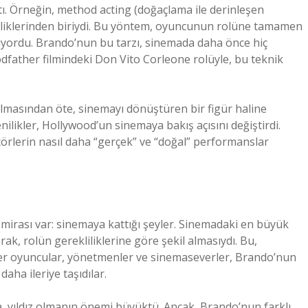
tı. Örneğin, method acting (doğaçlama ile derinleşen
lliklerinden biriydi. Bu yöntem, oyuncunun rolüne tamamen
iyordu. Brando’nun bu tarzı, sinemada daha önce hiç
dfather filmindeki Don Vito Corleone rolüyle, bu teknik
olmasından öte, sinemayı dönüştüren bir figür haline
ilikler, Hollywood’un sinemaya bakış açısını değiştirdi.
örlerin nasıl daha “gerçek” ve “doğal” performanslar
irası var: sinemaya kattığı şeyler. Sinemadaki en büyük
rak, rolün gerekliliklerine göre şekil almasıydı. Bu,
er oyuncular, yönetmenler ve sinemaseverler, Brando’nun
aha ileriye taşıdılar.
yıldız olmanın önemi büyüktü. Ancak, Brando’nun farklı