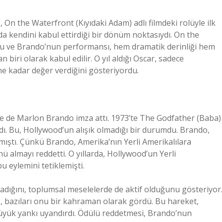
, On the Waterfront (Kıyıdaki Adam) adlı filmdeki rolüyle ilk
a kendini kabul ettirdiği bir dönüm noktasıydı. On the
ordu ve Brando’nun performansı, hem dramatik derinliği hem
 biri olarak kabul edilir. O yıl aldığı Oscar, sadece
e kadar değer verdiğini gösteriyordu.
ine de Marlon Brando imza attı. 1973’te The Godfather (Baba)
adı. Bu, Hollywood’un alışık olmadığı bir durumdu. Brando,
akmıştı. Çünkü Brando, Amerika’nın Yerli Amerikalılara
 almayı reddetti. O yıllarda, Hollywood’un Yerli
u eylemini tetiklemişti.
dığını, toplumsal meselelerde de aktif olduğunu gösteriyor
e, bazıları onu bir kahraman olarak gördü. Bu hareket,
üyük yankı uyandırdı. Ödülü reddetmesi, Brando’nun