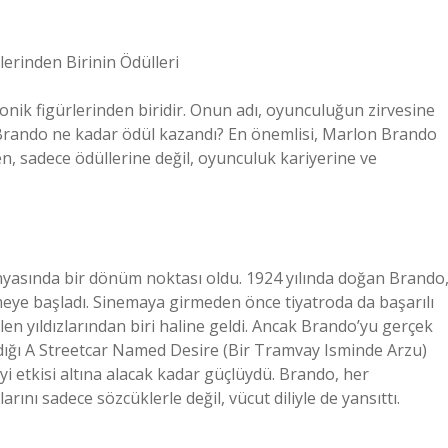
erinden Birinin Ödülleri
nik figürlerinden biridir. Onun adı, oyunculuğun zirvesine
 Brando ne kadar ödül kazandı? En önemlisi, Marlon Brando
, sadece ödüllerine değil, oyunculuk kariyerine ve
yasında bir dönüm noktası oldu. 1924 yılında doğan Brando
rmeye başladı. Sinemaya girmeden önce tiyatroda da başarılı
elen yıldızlarından biri haline geldi. Ancak Brando’yu gerçek
ığı A Streetcar Named Desire (Bir Tramvay Isminde Arzu)
yi etkisi altına alacak kadar güçlüydü. Brando, her
rını sadece sözcüklerle değil, vücut diliyle de yansıttı.