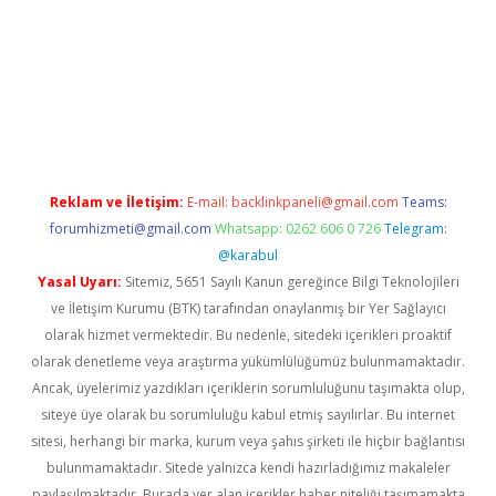
net
Reklam ve İletişim:
E-mail:
backlinkpaneli@gmail.com
Teams:
forumhizmeti@gmail.com
Whatsapp: 0262 606 0 726
Telegram:
@karabul
Yasal Uyarı:
Sitemiz, 5651 Sayılı Kanun gereğince Bilgi Teknolojileri
ve İletişim Kurumu (BTK) tarafından onaylanmış bir Yer Sağlayıcı
olarak hizmet vermektedir. Bu nedenle, sitedeki içerikleri proaktif
olarak denetleme veya araştırma yükümlülüğümüz bulunmamaktadır.
Ancak, üyelerimiz yazdıkları içeriklerin sorumluluğunu taşımakta olup,
siteye üye olarak bu sorumluluğu kabul etmiş sayılırlar. Bu internet
sitesi, herhangi bir marka, kurum veya şahıs şirketi ile hiçbir bağlantısı
bulunmamaktadır. Sitede yalnızca kendi hazırladığımız makaleler
paylaşılmaktadır. Burada yer alan içerikler haber niteliği taşımamakta