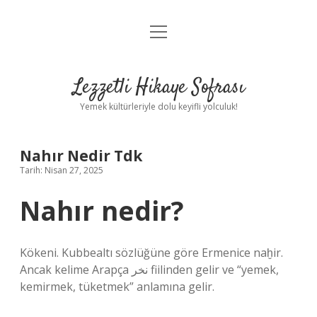
menüyü
Anasayfa
aç
Gizlilik Politikası
Lezzetli Hikaye Sofrası
Yasal Uyarı
Yemek kültürleriyle dolu keyifli yolculuk!
Hakkımızda
Nahır Nedir Tdk
Tarih: Nisan 27, 2025
Nahır nedir?
Kökeni. Kubbealtı sözlüğüne göre Ermenice naḫir.
Ancak kelime Arapça نخر fiilinden gelir ve “yemek,
kemirmek, tüketmek” anlamına gelir.