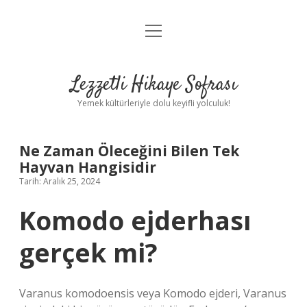
menüyü
Anasayfa
aç
Gizlilik Politikası
Lezzetli Hikaye Sofrası
Yasal Uyarı
Yemek kültürleriyle dolu keyifli yolculuk!
Hakkımızda
Ne Zaman Öleceğini Bilen Tek
Hayvan Hangisidir
Tarih: Aralık 25, 2024
Komodo ejderhası
gerçek mi?
Varanus komodoensis veya Komodo ejderi, Varanus