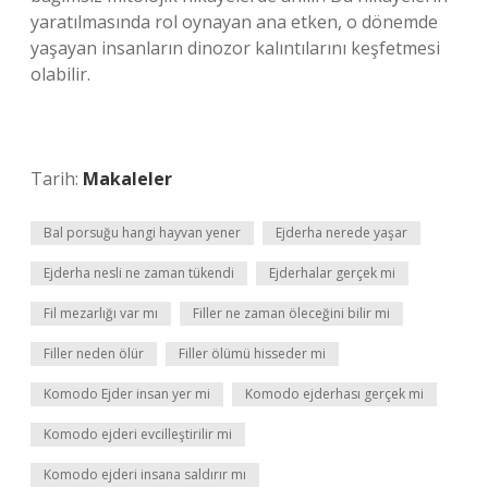
yaratılmasında rol oynayan ana etken, o dönemde
yaşayan insanların dinozor kalıntılarını keşfetmesi
olabilir.
Tarih:
Makaleler
Bal porsuğu hangi hayvan yener
Ejderha nerede yaşar
Ejderha nesli ne zaman tükendi
Ejderhalar gerçek mi
Fil mezarlığı var mı
Filler ne zaman öleceğini bilir mi
Filler neden ölür
Filler ölümü hisseder mi
Komodo Ejder insan yer mi
Komodo ejderhası gerçek mi
Komodo ejderi evcilleştirilir mi
Komodo ejderi insana saldırır mı