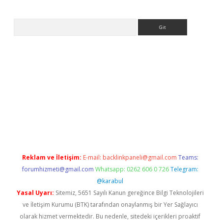
Arama
xper
betexpergir.net
Reklam ve İletişim:
E-mail:
backlinkpaneli@gmail.com
Teams:
forumhizmeti@gmail.com
Whatsapp: 0262 606 0 726
Telegram:
@karabul
Yasal Uyarı:
Sitemiz, 5651 Sayılı Kanun gereğince Bilgi Teknolojileri
ve İletişim Kurumu (BTK) tarafından onaylanmış bir Yer Sağlayıcı
olarak hizmet vermektedir. Bu nedenle, sitedeki içerikleri proaktif