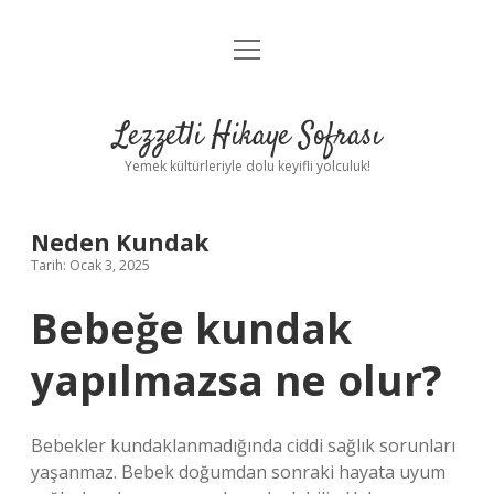
menüyü
Anasayfa
aç
Gizlilik Politikası
Lezzetli Hikaye Sofrası
Yasal Uyarı
Yemek kültürleriyle dolu keyifli yolculuk!
Hakkımızda
Neden Kundak
Tarih: Ocak 3, 2025
Bebeğe kundak
yapılmazsa ne olur?
Bebekler kundaklanmadığında ciddi sağlık sorunları
yaşanmaz. Bebek doğumdan sonraki hayata uyum