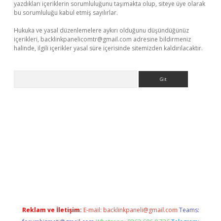
yazdıkları içeriklerin sorumluluğunu taşımakta olup, siteye üye olarak
bu sorumluluğu kabul etmiş sayılırlar.
Hukuka ve yasal düzenlemelere aykırı olduğunu düşündüğünüz
içerikleri,
backlinkpanelicomtr@gmail.com
adresine bildirmeniz
halinde, ilgili içerikler yasal süre içerisinde sitemizden kaldırılacaktır.
Arama
exper
betexpergir.net
Reklam ve İletişim:
E-mail:
backlinkpaneli@gmail.com
Teams: