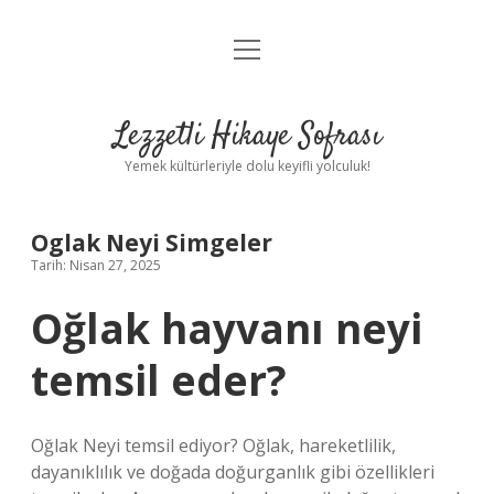
menüyü
Anasayfa
aç
Gizlilik Politikası
Lezzetli Hikaye Sofrası
Yasal Uyarı
Yemek kültürleriyle dolu keyifli yolculuk!
Hakkımızda
Oglak Neyi Simgeler
Tarih: Nisan 27, 2025
Oğlak hayvanı neyi
temsil eder?
Oğlak Neyi temsil ediyor? Oğlak, hareketlilik,
dayanıklılık ve doğada doğurganlık gibi özellikleri