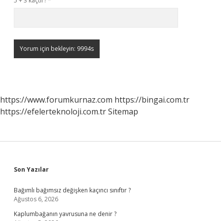
5 + 3 kaçtır?
*
https://www.forumkurnaz.com
https://bingai.com.tr
https://efelerteknoloji.com.tr
Sitemap
Sidebar
Son Yazılar
Bağımlı bağımsız değişken kaçıncı sınıftır ?
Ağustos 6, 2026
Kaplumbağanın yavrusuna ne denir ?