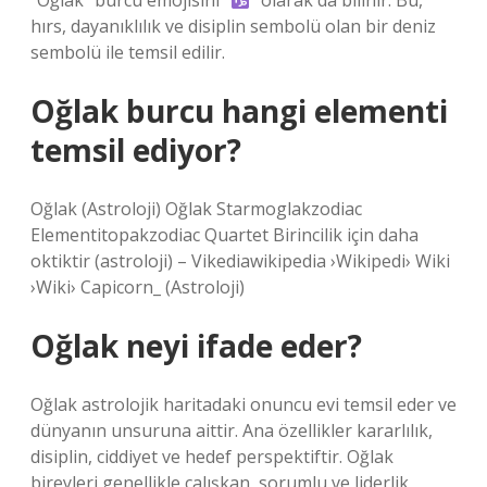
“Oğlak” burcu emojisini “
” olarak da bilinir. Bu,
hırs, dayanıklılık ve disiplin sembolü olan bir deniz
sembolü ile temsil edilir.
Oğlak burcu hangi elementi
temsil ediyor?
Oğlak (Astroloji) Oğlak Starmoglakzodiac
Elementitopakzodiac Quartet Birincilik için daha
oktiktir (astroloji) – Vikediawikipedia ›Wikipedi› Wiki
›Wiki› Capicorn_ (Astroloji)
Oğlak neyi ifade eder?
Oğlak astrolojik haritadaki onuncu evi temsil eder ve
dünyanın unsuruna aittir. Ana özellikler kararlılık,
disiplin, ciddiyet ve hedef perspektiftir. Oğlak
bireyleri genellikle çalışkan, sorumlu ve liderlik