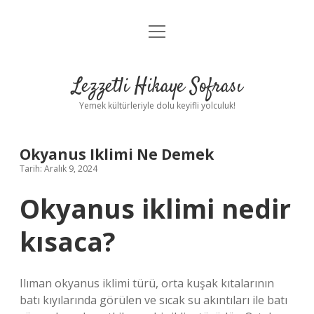
menüyü
Anasayfa
aç
Gizlilik Politikası
Lezzetli Hikaye Sofrası
Yasal Uyarı
Yemek kültürleriyle dolu keyifli yolculuk!
Hakkımızda
Okyanus Iklimi Ne Demek
Tarih: Aralık 9, 2024
Okyanus iklimi nedir
kısaca?
Ilıman okyanus iklimi türü, orta kuşak kıtalarının
batı kıyılarında görülen ve sıcak su akıntıları ile batı