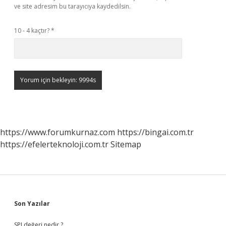
ve site adresim bu tarayıcıya kaydedilsin.
10 - 4 kaçtır?
*
https://www.forumkurnaz.com
https://bingai.com.tr
https://efelerteknoloji.com.tr
Sitemap
Sidebar
Son Yazılar
SPI değeri nedir ?