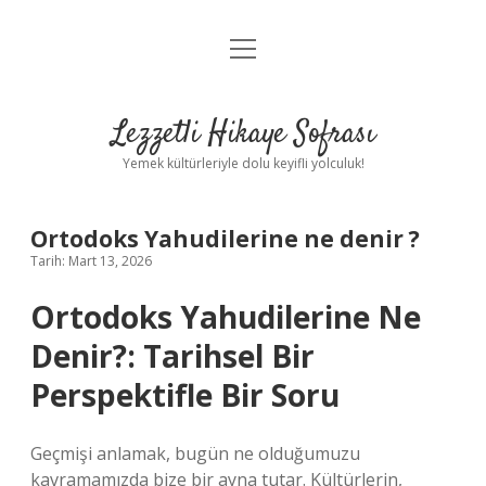
menüyü
Anasayfa
aç
Gizlilik Politikası
Lezzetli Hikaye Sofrası
Yasal Uyarı
Yemek kültürleriyle dolu keyifli yolculuk!
Hakkımızda
Ortodoks Yahudilerine ne denir ?
Tarih: Mart 13, 2026
Ortodoks Yahudilerine Ne
Denir?: Tarihsel Bir
Perspektifle Bir Soru
Geçmişi anlamak, bugün ne olduğumuzu
kavramamızda bize bir ayna tutar. Kültürlerin,