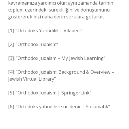
kavramamıza yardımcı olur; aynı zamanda tarihin
toplum üzerindeki sürekliliğini ve dönüşümünü
göstererek bizi daha derin sorulara götürür.
[1]: “Ortodoks Yahudilik – Vikipedi”
[2]: “Orthodox Judaism”
[3]: “Orthodox Judaism – My Jewish Learning”
[4]: “Orthodox Judaism: Background & Overview –
Jewish Virtual Library”
[5]: “Orthodox Judaism | SpringerLink”
[6]: “Ortodoks yahudilere ne denir – Sorumatik”