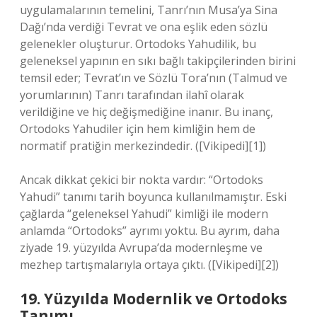
uygulamalarının temelini, Tanrı’nın Musa’ya Sina
Dağı’nda verdiği Tevrat ve ona eşlik eden sözlü
gelenekler oluşturur. Ortodoks Yahudilik, bu
geleneksel yapının en sıkı bağlı takipçilerinden birini
temsil eder; Tevrat’ın ve Sözlü Tora’nın (Talmud ve
yorumlarının) Tanrı tarafından ilahî olarak
verildiğine ve hiç değişmediğine inanır. Bu inanç,
Ortodoks Yahudiler için hem kimliğin hem de
normatif pratiğin merkezindedir. ([Vikipedi][1])
Ancak dikkat çekici bir nokta vardır: “Ortodoks
Yahudi” tanımı tarih boyunca kullanılmamıştır. Eski
çağlarda “geleneksel Yahudi” kimliği ile modern
anlamda “Ortodoks” ayrımı yoktu. Bu ayrım, daha
ziyade 19. yüzyılda Avrupa’da modernleşme ve
mezhep tartışmalarıyla ortaya çıktı. ([Vikipedi][2])
19. Yüzyılda Modernlik ve Ortodoks
Tanımı