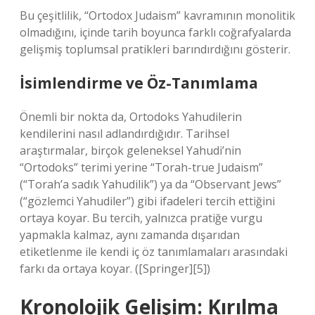
Bu çeşitlilik, “Ortodox Judaism” kavramının monolitik
olmadığını, içinde tarih boyunca farklı coğrafyalarda
gelişmiş toplumsal pratikleri barındırdığını gösterir.
İsimlendirme ve Öz-Tanımlama
Önemli bir nokta da, Ortodoks Yahudilerin
kendilerini nasıl adlandırdığıdır. Tarihsel
araştırmalar, birçok geleneksel Yahudi’nin
“Ortodoks” terimi yerine “Torah-true Judaism”
(“Torah’a sadık Yahudilik”) ya da “Observant Jews”
(“gözlemci Yahudiler”) gibi ifadeleri tercih ettiğini
ortaya koyar. Bu tercih, yalnızca pratiğe vurgu
yapmakla kalmaz, aynı zamanda dışarıdan
etiketlenme ile kendi iç öz tanımlamaları arasındaki
farkı da ortaya koyar. ([Springer][5])
Kronolojik Gelişim: Kırılma