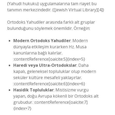
(Yahudi hukuku) uygulamalarına tam riayet bu
tanımın merkezindedir. ([Jewish Virtual Library][4])
Ortodoks Yahudiler arasında farklı alt gruplar
bulunduğunu söylemek önemlidir. Örneğin:
Modern Ortodoks Yahudiler
: Modern
dünyayla etkileşim kurarken Hz. Musa
kanunlarına bağlı kalırlar.
:contentReference[oaicite:5]{index=5}
Haredi veya Ultra-Ortodokslar
: Daha
kapalı, geleneksel topluluklar olup modern
seküler kültüre mesafeli yaklaşırlar.
:contentReference[oaicite:6]{index=6}
Hasidik Topluluklar
: Mistisizme vurgu
yapan, doğu Avrupa kökenli bir Ortodoks alt
grubudur. :contentReference[oaicite:7]
{index=7}