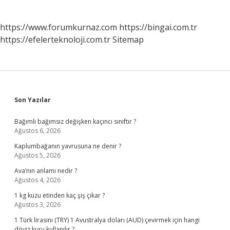
https://www.forumkurnaz.com
https://bingai.com.tr
https://efelerteknoloji.com.tr
Sitemap
Sidebar
Son Yazılar
Bağımlı bağımsız değişken kaçıncı sınıftır ?
Ağustos 6, 2026
Kaplumbağanın yavrusuna ne denir ?
Ağustos 5, 2026
Ava’nın anlamı nedir ?
Ağustos 4, 2026
1 kg kuzu etinden kaç şiş çıkar ?
Ağustos 3, 2026
1 Türk lirasını (TRY) 1 Avustralya doları (AUD) çevirmek için hangi
döviz kuru kullanılır ?