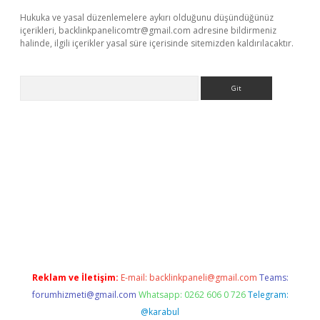
Hukuka ve yasal düzenlemelere aykırı olduğunu düşündüğünüz
içerikleri,
backlinkpanelicomtr@gmail.com
adresine bildirmeniz
halinde, ilgili içerikler yasal süre içerisinde sitemizden kaldırılacaktır.
Arama
r.net
Reklam ve İletişim:
E-mail:
backlinkpaneli@gmail.com
Teams:
forumhizmeti@gmail.com
Whatsapp: 0262 606 0 726
Telegram:
@karabul