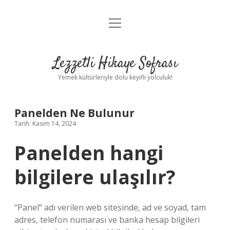
menüyü
Anasayfa
aç
Gizlilik Politikası
Lezzetli Hikaye Sofrası
Yasal Uyarı
Yemek kültürleriyle dolu keyifli yolculuk!
Hakkımızda
Panelden Ne Bulunur
Tarih: Kasım 14, 2024
Panelden hangi
bilgilere ulaşılır?
“Panel” adı verilen web sitesinde, ad ve soyad, tam
adres, telefon numarası ve banka hesap bilgileri