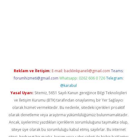
texper
betexpergir.net
Reklam ve İletişim:
E-mail:
backlinkpaneli@gmail.com
Teams:
forumhizmeti@gmail.com
Whatsapp: 0262 606 0 726
Telegram:
@karabul
Yasal Uyarı:
Sitemiz, 5651 Sayılı Kanun gereğince Bilgi Teknolojileri
ve İletişim Kurumu (BTK) tarafından onaylanmış bir Yer Sağlayıcı
olarak hizmet vermektedir. Bu nedenle, sitedeki içerikleri proaktif
olarak denetleme veya araştırma yükümlülüğümüz bulunmamaktadır.
Ancak, üyelerimiz yazdıkları içeriklerin sorumluluğunu taşımakta olup,
siteye üye olarak bu sorumluluğu kabul etmiş sayılırlar. Bu internet
sitesi, herhangi bir marka, kurum veya şahıs şirketi ile hiçbir bağlantısı