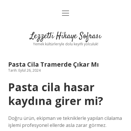
menüyü
Anasayfa
aç
Gizlilik Politikası
Lezzetli Hikaye Sofrası
Yasal Uyarı
Yemek kültürleriyle dolu keyifli yolculuk!
Hakkımızda
Pasta Cila Tramerde Çıkar Mı
Tarih: Eylül 26, 2024
Pasta cila hasar
kaydına girer mi?
Doğru ürün, ekipman ve tekniklerle yapılan cilalama
işlemi profesyonel ellerde asla zarar görmez.