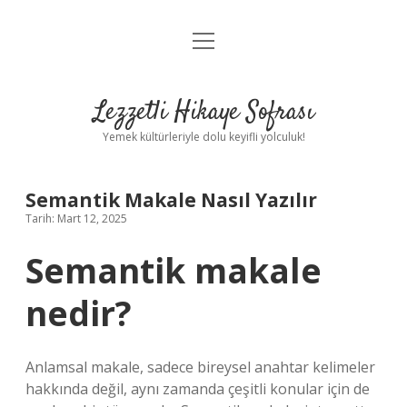
menüyü
Anasayfa
aç
Gizlilik Politikası
Lezzetli Hikaye Sofrası
Yasal Uyarı
Yemek kültürleriyle dolu keyifli yolculuk!
Hakkımızda
Semantik Makale Nasıl Yazılır
Tarih: Mart 12, 2025
Semantik makale
nedir?
Anlamsal makale, sadece bireysel anahtar kelimeler
hakkında değil, aynı zamanda çeşitli konular için de