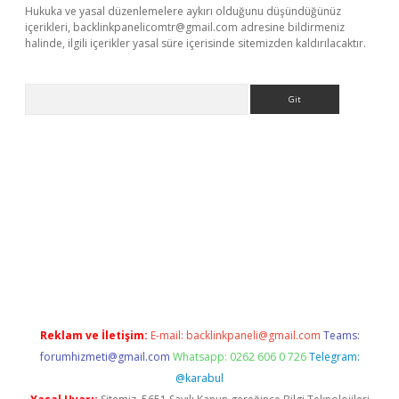
Hukuka ve yasal düzenlemelere aykırı olduğunu düşündüğünüz
içerikleri,
backlinkpanelicomtr@gmail.com
adresine bildirmeniz
halinde, ilgili içerikler yasal süre içerisinde sitemizden kaldırılacaktır.
Arama
ergir.net
Reklam ve İletişim:
E-mail:
backlinkpaneli@gmail.com
Teams:
forumhizmeti@gmail.com
Whatsapp: 0262 606 0 726
Telegram:
@karabul