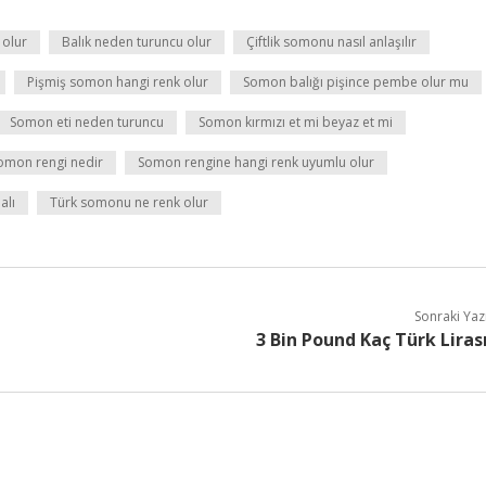
 olur
Balık neden turuncu olur
Çiftlik somonu nasıl anlaşılır
Pişmiş somon hangi renk olur
Somon balığı pişince pembe olur mu
Somon eti neden turuncu
Somon kırmızı et mi beyaz et mi
omon rengi nedir
Somon rengine hangi renk uyumlu olur
alı
Türk somonu ne renk olur
Sonraki Yaz
3 Bin Pound Kaç Türk Liras