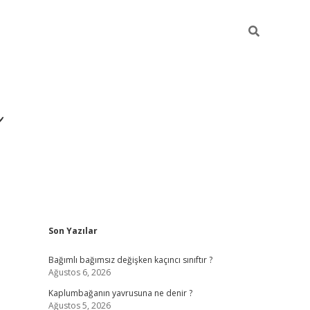
ı
Sidebar
Son Yazılar
betexper
betexpergir.net
Bağımlı bağımsız değişken kaçıncı sınıftır ?
Ağustos 6, 2026
Kaplumbağanın yavrusuna ne denir ?
Ağustos 5, 2026