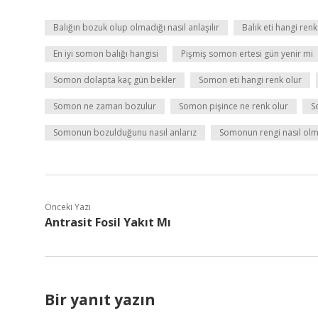
Balığın bozuk olup olmadığı nasıl anlaşılır
Balık eti hangi renk
En iyi somon balığı hangisi
Pişmiş somon ertesi gün yenir mi
Somon dolapta kaç gün bekler
Somon eti hangi renk olur
Somon ne zaman bozulur
Somon pişince ne renk olur
S
Somonun bozulduğunu nasıl anlarız
Somonun rengi nasıl olm
Önceki Yazı
Antrasit Fosil Yakıt Mı
Bir yanıt yazın