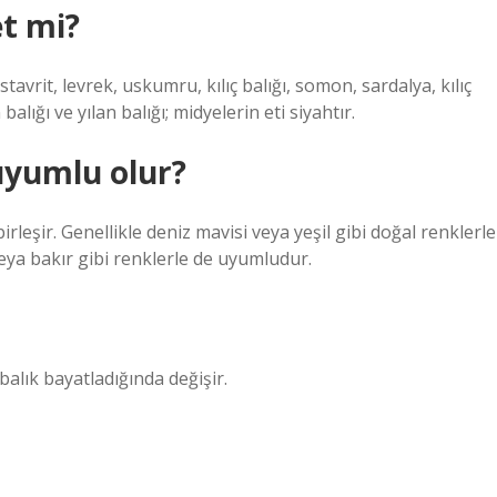
et mi?
avrit, levrek, uskumru, kılıç balığı, somon, sardalya, kılıç
alığı ve yılan balığı; midyelerin eti siyahtır.
uyumlu olur?
rleşir. Genellikle deniz mavisi veya yeşil gibi doğal renklerle
eya bakır gibi renklerle de uyumludur.
balık bayatladığında değişir.