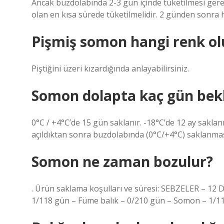
Ancak buzdolabında 2-3 gün içinde tüketilmesi ger
olan en kısa sürede tüketilmelidir. 2 günden sonra h
Pişmiş somon hangi renk ol
Piştiğini üzeri kızardığında anlayabilirsiniz.
Somon dolapta kaç gün bek
0°C / +4°C’de 15 gün saklanır. -18°C’de 12 ay saklanı
açıldıktan sonra buzdolabında (0°C/+4°C) saklanması 
Somon ne zaman bozulur?
. Ürün saklama koşulları ve süresi: SEBZELER – 12 
1/118 gün – Füme balık – 0/210 gün – Somon – 1/11