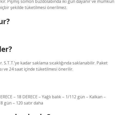
ekir. Pişmiş somon buzdolabında iki gün dayanır ve mümkün
içbir şekilde tüketilmesi önerilmez.
ur?
ler?
r. S.T.T.’ye kadar saklama sıcaklığında saklanabilir. Paket
ve 24 saat içinde tüketilmesi önerilir.
DERECE – 18 DERECE – Yağlı balık – 1/112 gün – Kalkan –
8 gün – 120 satır daha