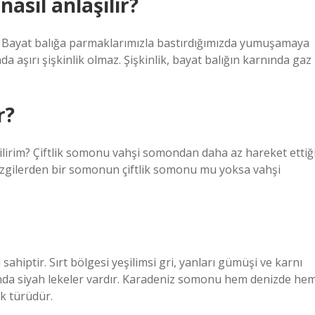
asıl anlaşılır?
r. Bayat balığa parmaklarımızla bastırdığımızda yumuşamaya
da aşırı şişkinlik olmaz. Şişkinlik, bayat balığın karnında gaz
r?
lirim? Çiftlik somonu vahşi somondan daha az hareket ettiğ
z çizgilerden bir somonun çiftlik somonu mu yoksa vahşi
 sahiptir. Sırt bölgesi yeşilimsi gri, yanları gümüşi ve karnı
ında siyah lekeler vardır. Karadeniz somonu hem denizde he
k türüdür.