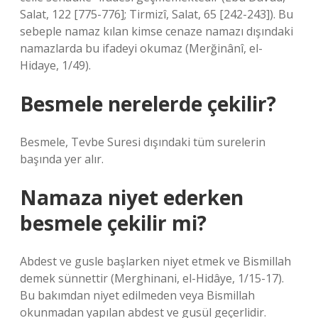
Salat, 122 [775-776]; Tirmizî, Salat, 65 [242-243]). Bu
sebeple namaz kılan kimse cenaze namazı dışındaki
namazlarda bu ifadeyi okumaz (Merğinânî, el-
Hidaye, 1/49).
Besmele nerelerde çekilir?
Besmele, Tevbe Suresi dışındaki tüm surelerin
başında yer alır.
Namaza niyet ederken
besmele çekilir mi?
Abdest ve gusle başlarken niyet etmek ve Bismillah
demek sünnettir (Merghinani, el-Hidâye, 1/15-17).
Bu bakımdan niyet edilmeden veya Bismillah
okunmadan yapılan abdest ve gusül geçerlidir.