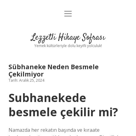
menüyü
Anasayfa
aç
Gizlilik Politikası
Lezzetli Hikaye Sofrası
Yasal Uyarı
Yemek kültürleriyle dolu keyifli yolculuk!
Hakkımızda
Sübhaneke Neden Besmele
Çekilmiyor
Tarih: Aralık 25, 2024
Subhanekede
besmele çekilir mi?
Namazda her rekatın başında ve kıraate