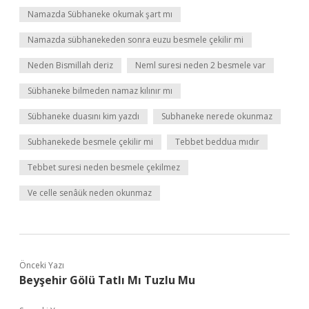
Namazda Sübhaneke okumak şart mı
Namazda sübhanekeden sonra euzu besmele çekilir mi
Neden Bismillah deriz
Neml suresi neden 2 besmele var
Sübhaneke bilmeden namaz kılınır mı
Sübhaneke duasını kim yazdı
Subhaneke nerede okunmaz
Subhanekede besmele çekilir mi
Tebbet beddua mıdır
Tebbet suresi neden besmele çekilmez
Ve celle senâük neden okunmaz
Önceki Yazı
Beyşehir Gölü Tatlı Mı Tuzlu Mu