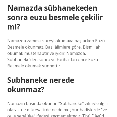
Namazda sübhanekeden
sonra euzu besmele çekilir
mi?
Namazda zamm-ı sureyi okumaya başlarken Euzü
Besmele okunmaz. Bazı âlimlere göre, Bismillah
okumak müstehaptır ve iyidir. Namazda,
Sübhaneke’den sonra ve Fatiha’dan önce Euzü
Besmele okumak sünnettir.
Subhaneke nerede
okunmaz?
Namazın başında okunan “Sübhaneke” zikriyle ilgili
olarak ne mütevatirde ne de meşhur hadislerde “ve
celle senâüke” ifadesi geçmemektedir (Ebû Dâvûd,