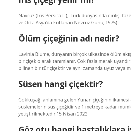
Navruz (Iris Persica L.), Türk dünyasında diriliş, t
ve Orta Asya’da kutlanan Nevruz Günü; 1975).
Ölüm çiçeğinin adı nedir?
Lavinia Blume, dünyanın birçok ülkesinde ölüm akışı
bir çiçek olarak tanımlanır. Çok fazla merak uyandır
bilinen bir tür çiçektir ve aynı zamanda uyuz veya mi
Süsen hangi çiçektir?
Gökkuşağı anlamına gelen Yunan çiçeğinin ikamesi d
süslemelerin süs çiçeğidir ve 1 metreye kadar mümk
yetiştirilmektedir.15 Nisan 2022
Göz otu hangi hastalıklara iy