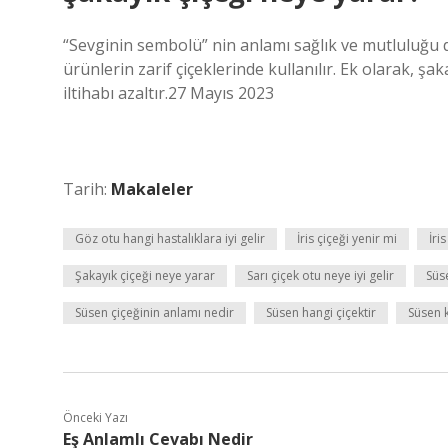
“Sevginin sembolü” nin anlamı sağlık ve mutluluğu da
ürünlerin zarif çiçeklerinde kullanılır. Ek olarak, şak
iltihabı azaltır.27 Mayıs 2023
Tarih:
Makaleler
Göz otu hangi hastalıklara iyi gelir
İris çiçeği yenir mi
İri
Şakayık çiçeği neye yarar
Sarı çiçek otu neye iyi gelir
Süse
Süsen çiçeğinin anlamı nedir
Süsen hangi çiçektir
Süsen k
Önceki Yazı
Eş Anlamlı Cevabı Nedir