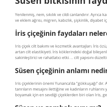
Süsen bitkisinin fayd
Yenilenmiş, nem, sıkılık ve cildi canlandırır. Ayrıca ka
ve eklem ağrısı, migren, kabızlık, şişkinlik, diyabet i
İris çiçeğinin faydaları neler
Iris çiçek cilt bakımı ve kozmetik avantajları. İris 
artan cilt elastikiyeti. İris köklerindeki doğal bileşenl
sakinleştirici ve rahatlatıcı etki. … cilt yapısını düzel
Süsen çiçeğinin anlamı nedi
Iris çiçeklerinin önemi Yunanca’da “gökkuşağı” dır. 
tanrıların mesajını ilettiğine ve kadınların ruhların
boyamak için en sevdiği çiçeklerden biri olan Iris, 