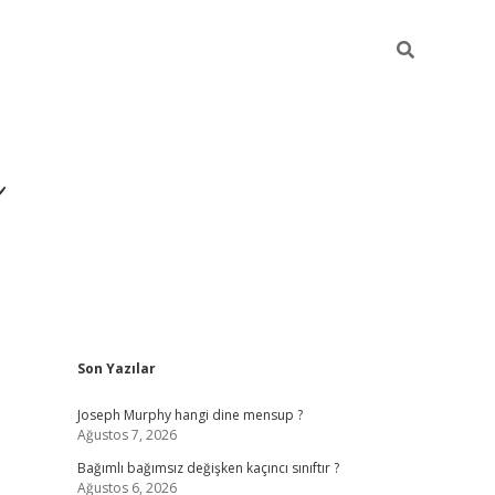
ı
Sidebar
Son Yazılar
betexper
betexpergir.net
Joseph Murphy hangi dine mensup ?
Ağustos 7, 2026
Bağımlı bağımsız değişken kaçıncı sınıftır ?
Ağustos 6, 2026