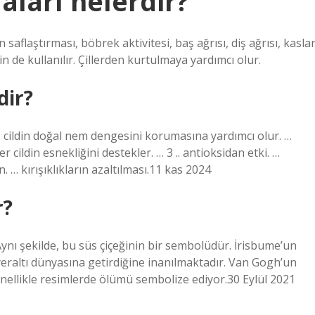
aları nelerdir?
n saflaştırması, böbrek aktivitesi, baş ağrısı, diş ağrısı, kasla
çin de kullanılır. Çillerden kurtulmaya yardımcı olur.
dir?
özü, cildin doğal nem dengesini korumasına yardımcı olur. …
er cildin esnekliğini destekler. … 3 .. antioksidan etki. …
tin. … kırışıklıkların azaltılması.11 kas 2024
r?
Aynı şekilde, bu süs çiçeğinin bir sembolüdür. İrisbume’un
ı yeraltı dünyasına getirdiğine inanılmaktadır. Van Gogh’un
genellikle resimlerde ölümü sembolize ediyor.30 Eylül 2021