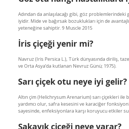
Adından da anlaşılacağı gibi, göz problemlerindeki göz
iyidir. Mide ve bağırsak bozuklukları için de avantajl
yeteneğine sahiptir. 9 Muscle 2015
İris çiçeği yenir mi?
Navruz (Iris Persica L.), Türk dünyasında diriliş, t
ve Orta Asya’da kutlanan Nevruz Günü; 1975).
Sarı çiçek otu neye iyi gelir?
Altın çim (Helichrysum Arenarium) sarı çiçekleri ile bi
yardımcı olur, safra kesesini ve karaciğer fonksiyonl
sayesinde, enfeksiyonlara karşı koruyucu etkiler suna
Şakayık çiçeği neye yarar?