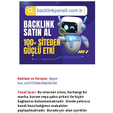
Reklam ve İletişim:
Skype:
live:.cid.575569c608265c69
Yasal Uyarı:
Bu internet sitesi, herhangi bir
marka, kurum veya şahıs şirketi ile hiçbir
bağlantısı bulunmamaktadır. Sitede yalnızca
kendi hazırladığımız makaleler
paylaşılmaktadır. Burada yer alan içerikler