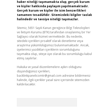
haber niteliği taşımamakta olup, gerçek kurum
ve kişiler hakkında paylaşım yapılmamaktadır.
Gerçek kurum ve kişiler ile isim benzerlikleri
tamamen tesadüfidir. Sitemizdeki bilgiler taslak
halindedir ve tavsiye niteliği taşımazlar.
Sitemiz, 5651 Sayılı Kanun gereğince Bilgi Teknolojileri
ve İletişim Kurumu (BTK) tarafından onaylanmış bir Yer
Sağlayıcı olarak hizmet vermektedir. Bu nedenle,
sitedeki içerikleri proaktif olarak denetleme veya
araştırma yükümlülüğümüz bulunmamaktadır. Ancak,
üyelerimiz yazdıkları içeriklerin sorumluluğunu
taşımakta olup, siteye üye olarak bu sorumluluğu kabul
etmiş sayılırlar.
Hukuka ve yasal düzenlemelere aykırı olduğunu
düşündüğünüz içerikleri,
backlinkpanelicomtr@gmail.com
adresine bildirmeniz
halinde, ilgili içerikler yasal süre içerisinde sitemizden
kaldırılacaktır.
Arama