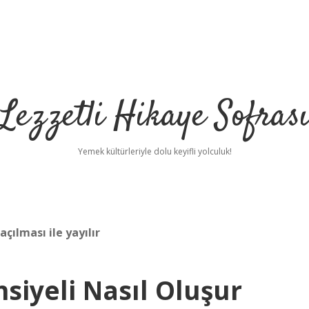
Lezzetli Hikaye Sofras
Yemek kültürleriyle dolu keyifli yolculuk!
çılması ile yayılır
siyeli Nasıl Oluşur