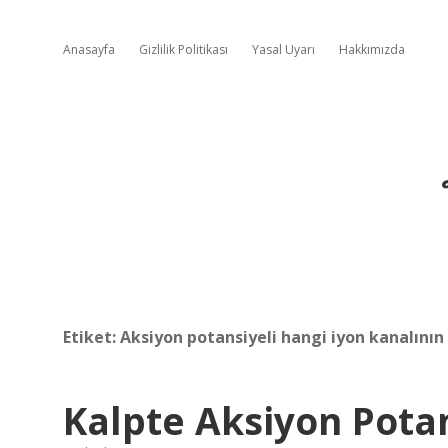
Anasayfa
Gizlilik Politikası
Yasal Uyarı
Hakkımızda
Etiket:
Aksiyon potansiyeli hangi iyon kanalının a
Kalpte Aksiyon Potan