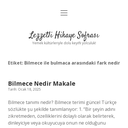
menüyü
Anasayfa
aç
Gizlilik Politikası
Lezzetli Hikaye Sofrası
Yasal Uyarı
Yemek kültürleriyle dolu keyifli yolculuk!
Hakkımızda
Etiket:
Bilmece ile bulmaca arasındaki fark nedir
Bilmece Nedir Makale
Tarih: Ocak 18, 2025
Bilmece tanımı nedir? Bilmece terimi güncel Türkçe
sözlükte şu şekilde tanımlanıyor: 1. “Bir şeyin adını
zikretmeden, özelliklerini dolaylı olarak belirterek,
dinleyiciye veya okuyucuya onun ne olduğunu