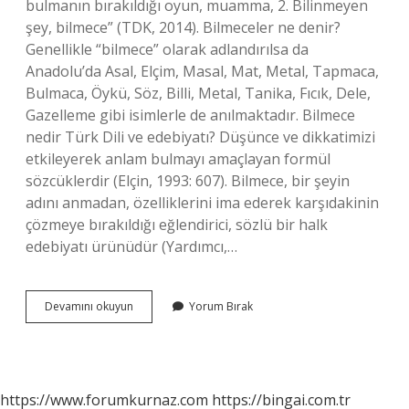
bulmanın bırakıldığı oyun, muamma, 2. Bilinmeyen
şey, bilmece” (TDK, 2014). Bilmeceler ne denir?
Genellikle “bilmece” olarak adlandırılsa da
Anadolu’da Asal, Elçim, Masal, Mat, Metal, Tapmaca,
Bulmaca, Öykü, Söz, Billi, Metal, Tanika, Fıcık, Dele,
Gazelleme gibi isimlerle de anılmaktadır. Bilmece
nedir Türk Dili ve edebiyatı? Düşünce ve dikkatimizi
etkileyerek anlam bulmayı amaçlayan formül
sözcüklerdir (Elçin, 1993: 607). Bilmece, bir şeyin
adını anmadan, özelliklerini ima ederek karşıdakinin
çözmeye bırakıldığı eğlendirici, sözlü bir halk
edebiyatı ürünüdür (Yardımcı,…
Bilmece
Devamını okuyun
Yorum Bırak
Nedir
Makale
https://www.forumkurnaz.com
https://bingai.com.tr