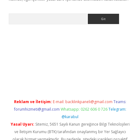
Arama
ergir.net
Reklam ve İletişim:
E-mail:
backlinkpaneli@gmail.com
Teams:
forumhizmeti@gmail.com
Whatsapp: 0262 606 0 726
Telegram:
@karabul
Yasal Uyarı:
Sitemiz, 5651 Sayılı Kanun gereğince Bilgi Teknolojileri
ve İletişim Kurumu (BTK) tarafından onaylanmış bir Yer Sağlayıcı
olarak hizmet vermektedir. Bu nedenle, sitedeki içerikleri proaktif