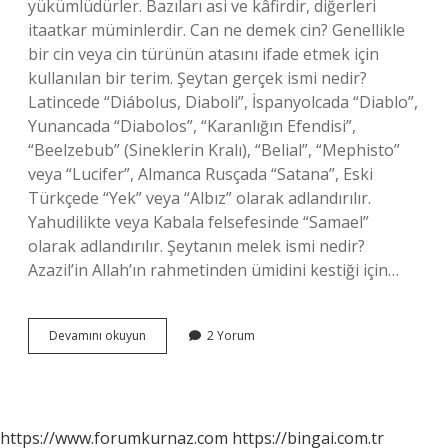
yükümlüdürler. Bazıları asi ve kâfirdir, diğerleri
itaatkar müminlerdir. Can ne demek cin? Genellikle
bir cin veya cin türünün atasını ifade etmek için
kullanılan bir terim. Şeytan gerçek ismi nedir?
Latincede “Diábolus, Diaboli”, İspanyolcada “Diablo”,
Yunancada “Diabolos”, “Karanlığın Efendisi”,
“Beelzebub” (Sineklerin Kralı), “Belial”, “Mephisto”
veya “Lucifer”, Almanca Rusçada “Satana”, Eski
Türkçede “Yek” veya “Albız” olarak adlandırılır.
Yahudilikte veya Kabala felsefesinde “Samael”
olarak adlandırılır. Şeytanın melek ismi nedir?
Azazil’in Allah’ın rahmetinden ümidini kestiği için…
Can
Devamını okuyun
2 Yorum
Şeytan
Ismi
Mi
https://www.forumkurnaz.com
https://bingai.com.tr