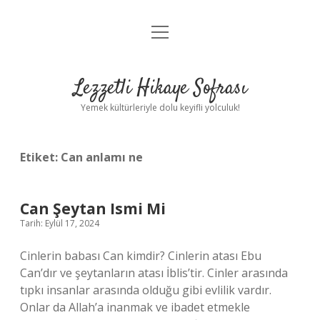
menüyü
Anasayfa
aç
Gizlilik Politikası
Lezzetli Hikaye Sofrası
Yasal Uyarı
Yemek kültürleriyle dolu keyifli yolculuk!
Hakkımızda
Etiket:
Can anlamı ne
Can Şeytan Ismi Mi
Tarih: Eylül 17, 2024
Cinlerin babası Can kimdir? Cinlerin atası Ebu
Can’dır ve şeytanların atası İblis’tir. Cinler arasında
tıpkı insanlar arasında olduğu gibi evlilik vardır.
Onlar da Allah’a inanmak ve ibadet etmekle