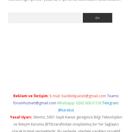
Arama
rgir.net
Reklam ve İletişim:
E-mail:
backlinkpaneli@gmail.com
Teams:
forumhizmeti@gmail.com
Whatsapp: 0262 606 0 726
Telegram:
@karabul
Yasal Uyarı:
Sitemiz, 5651 Sayılı Kanun gereğince Bilgi Teknolojileri
ve İletişim Kurumu (BTK) tarafından onaylanmış bir Yer Sağlayıcı
olarak hizmet vermektedir. Bu nedenle, sitedeki içerikleri proaktif