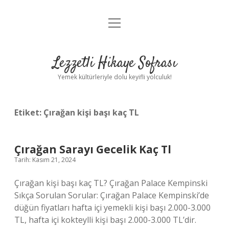
menüyü
Anasayfa
aç
Gizlilik Politikası
Lezzetli Hikaye Sofrası
Yasal Uyarı
Yemek kültürleriyle dolu keyifli yolculuk!
Hakkımızda
Etiket:
Çırağan kişi başı kaç TL
Çırağan Sarayı Gecelik Kaç Tl
Tarih: Kasım 21, 2024
Çırağan kişi başı kaç TL? Çırağan Palace Kempinski
Sıkça Sorulan Sorular: Çırağan Palace Kempinski’de
düğün fiyatları hafta içi yemekli kişi başı 2.000-3.000
TL, hafta içi kokteylli kişi başı 2.000-3.000 TL’dir.