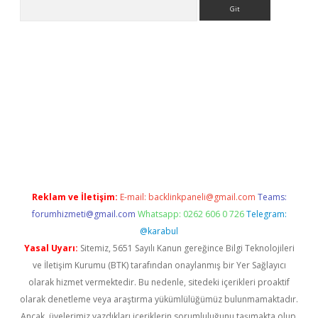
Arama
ergir.net
Reklam ve İletişim:
E-mail:
backlinkpaneli@gmail.com
Teams:
forumhizmeti@gmail.com
Whatsapp: 0262 606 0 726
Telegram:
@karabul
Yasal Uyarı:
Sitemiz, 5651 Sayılı Kanun gereğince Bilgi Teknolojileri
ve İletişim Kurumu (BTK) tarafından onaylanmış bir Yer Sağlayıcı
olarak hizmet vermektedir. Bu nedenle, sitedeki içerikleri proaktif
olarak denetleme veya araştırma yükümlülüğümüz bulunmamaktadır.
Ancak, üyelerimiz yazdıkları içeriklerin sorumluluğunu taşımakta olup,