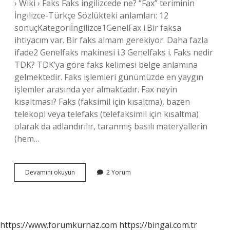
› Wiki › Faks Faks ingilizcede ne? “Fax” teriminin
İngilizce-Türkçe Sözlükteki anlamları: 12
sonuçKategoriİngilizce1GenelFax i.Bir faksa
ihtiyacım var. Bir faks almam gerekiyor. Daha fazla
ifade2 Genelfaks makinesi i.3 Genelfaks i. Faks nedir
TDK? TDK’ya göre faks kelimesi belge anlamına
gelmektedir. Faks işlemleri günümüzde en yaygın
işlemler arasında yer almaktadır. Fax neyin
kısaltması? Faks (faksimil için kısaltma), bazen
telekopi veya telefaks (telefaksimil için kısaltma)
olarak da adlandırılır, taranmış basılı materyallerin
(hem…
Faks
Devamını okuyun
2 Yorum
Yabancı
Kelime
Mi
https://www.forumkurnaz.com
https://bingai.com.tr