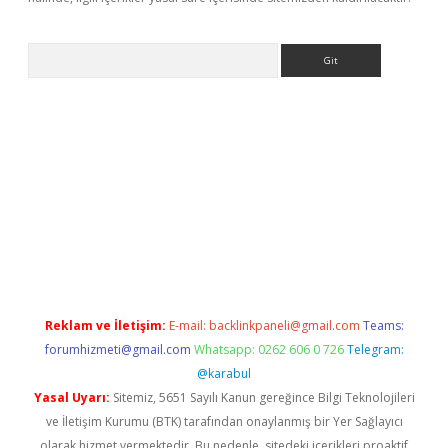
Arama
ergir.net
Reklam ve İletişim:
E-mail:
backlinkpaneli@gmail.com
Teams:
forumhizmeti@gmail.com
Whatsapp: 0262 606 0 726
Telegram:
@karabul
Yasal Uyarı:
Sitemiz, 5651 Sayılı Kanun gereğince Bilgi Teknolojileri
ve İletişim Kurumu (BTK) tarafından onaylanmış bir Yer Sağlayıcı
olarak hizmet vermektedir. Bu nedenle, sitedeki içerikleri proaktif