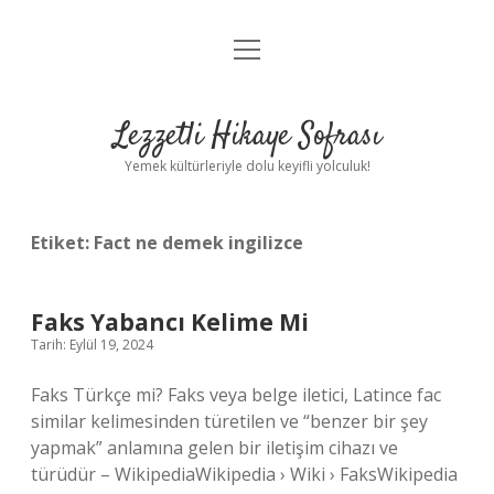
menüyü
Anasayfa
aç
Gizlilik Politikası
Lezzetli Hikaye Sofrası
Yasal Uyarı
Yemek kültürleriyle dolu keyifli yolculuk!
Hakkımızda
Etiket:
Fact ne demek ingilizce
Faks Yabancı Kelime Mi
Tarih: Eylül 19, 2024
Faks Türkçe mi? Faks veya belge iletici, Latince fac
similar kelimesinden türetilen ve “benzer bir şey
yapmak” anlamına gelen bir iletişim cihazı ve
türüdür – WikipediaWikipedia › Wiki › FaksWikipedia