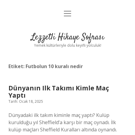
menüyü
Anasayfa
aç
Gizlilik Politikası
Lezzetli Hikaye Sofrası
Yasal Uyarı
Yemek kültürleriyle dolu keyifli yolculuk!
Hakkımızda
Etiket:
Futbolun 10 kuralı nedir
Dünyanın Ilk Takımı Kimle Maç
Yaptı
Tarih: Ocak 18, 2025
Dünyadaki ilk takım kiminle maç yaptı? Kulüp
kurulduğu yıl Sheffield’a karşı bir maç oynadı. İlk
kulüp maçları Sheffield Kuralları altında oynandı.