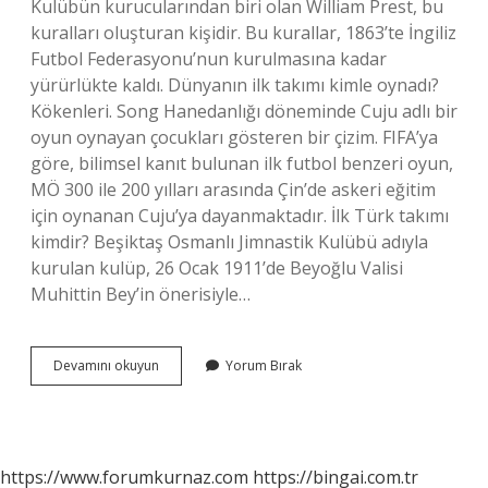
Kulübün kurucularından biri olan William Prest, bu
kuralları oluşturan kişidir. Bu kurallar, 1863’te İngiliz
Futbol Federasyonu’nun kurulmasına kadar
yürürlükte kaldı. Dünyanın ilk takımı kimle oynadı?
Kökenleri. Song Hanedanlığı döneminde Cuju adlı bir
oyun oynayan çocukları gösteren bir çizim. FIFA’ya
göre, bilimsel kanıt bulunan ilk futbol benzeri oyun,
MÖ 300 ile 200 yılları arasında Çin’de askeri eğitim
için oynanan Cuju’ya dayanmaktadır. İlk Türk takımı
kimdir? Beşiktaş Osmanlı Jimnastik Kulübü adıyla
kurulan kulüp, 26 Ocak 1911’de Beyoğlu Valisi
Muhittin Bey’in önerisiyle…
Dünyanın
Devamını okuyun
Yorum Bırak
Ilk
Takımı
Kimle
Maç
Yaptı
https://www.forumkurnaz.com
https://bingai.com.tr