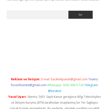
Arama
ergir.net
Reklam ve İletişim:
E-mail:
backlinkpaneli@gmail.com
Teams:
forumhizmeti@gmail.com
Whatsapp: 0262 606 0 726
Telegram:
@karabul
Yasal Uyarı:
Sitemiz, 5651 Sayılı Kanun gereğince Bilgi Teknolojileri
ve İletişim Kurumu (BTK) tarafından onaylanmış bir Yer Sağlayıcı
olarak hizmet vermektedir. Bu nedenle, sitedeki içerikleri proaktif