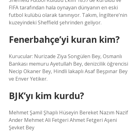
Sheffield Futbol Kulübü Ekim 1857’de kuruldu ve
FIFA tarafından hala oynayan dünyanın en eski
futbol kulübü olarak tanınıyor. Takım, İngiltere’nin
kuzeyindeki Sheffield şehrinden geliyor.
Fenerbahçe’yi kuran kim?
Kurucular: Nurizade Ziya Songülen Bey, Osmanlı
Bankası memuru Ayetullah Bey, denizcilik öğrencisi
Necip Okaner Bey, Hindli lakaplı Asaf Beşpınar Bey
ve Enver Yetiker.
BJK’yı kim kurdu?
Mehmet Şamil Şhaplı Hüseyin Bereket Nazım Nazif
Ander Mehmet Ali Fetgeri Ahmet Fetgeri Aşeni
Şevket Bey