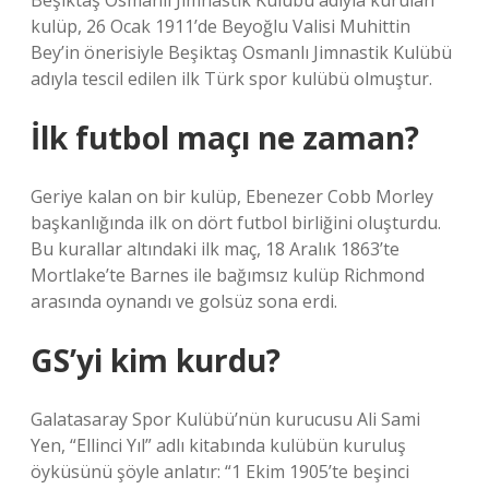
Beşiktaş Osmanlı Jimnastik Kulübü adıyla kurulan
kulüp, 26 Ocak 1911’de Beyoğlu Valisi Muhittin
Bey’in önerisiyle Beşiktaş Osmanlı Jimnastik Kulübü
adıyla tescil edilen ilk Türk spor kulübü olmuştur.
İlk futbol maçı ne zaman?
Geriye kalan on bir kulüp, Ebenezer Cobb Morley
başkanlığında ilk on dört futbol birliğini oluşturdu.
Bu kurallar altındaki ilk maç, 18 Aralık 1863’te
Mortlake’te Barnes ile bağımsız kulüp Richmond
arasında oynandı ve golsüz sona erdi.
GS’yi kim kurdu?
Galatasaray Spor Kulübü’nün kurucusu Ali Sami
Yen, “Ellinci Yıl” adlı kitabında kulübün kuruluş
öyküsünü şöyle anlatır: “1 Ekim 1905’te beşinci