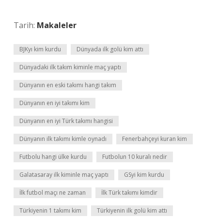
Tarih:
Makaleler
BJKyı kim kurdu
Dünyada ilk golü kim attı
Dünyadaki ilk takım kiminle maç yaptı
Dünyanın en eski takımı hangi takım
Dünyanın en iyi takımı kim
Dünyanın en iyi Türk takımı hangisi
Dünyanın ilk takımı kimle oynadı
Fenerbahçeyi kuran kim
Futbolu hangi ülke kurdu
Futbolun 10 kuralı nedir
Galatasaray ilk kiminle maç yaptı
GSyi kim kurdu
İlk futbol maçı ne zaman
İlk Türk takımı kimdir
Türkiyenin 1 takımı kim
Türkiyenin ilk golü kim attı