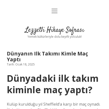
menüyü
Anasayfa
aç
Gizlilik Politikası
Lezzetli Hikaye Sofrası
Yasal Uyarı
Yemek kültürleriyle dolu keyifli yolculuk!
Hakkımızda
Dünyanın Ilk Takımı Kimle Maç
Yaptı
Tarih: Ocak 18, 2025
Dünyadaki ilk takım
kiminle maç yaptı?
Kulüp kurulduğu yıl Sheffield’a karşı bir maç oynadı.