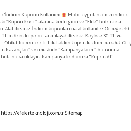
/İndirim Kuponu Kullanımı
Mobil uygulamamızı indirin.
ndeki “Kupon Kodu” alanına kodu girin ve “Ekle” butonuna
lın. Alabilirsiniz. İndirim kuponları nasıl kullanılır? Örneğin 30
 5 TL indirim kuponu tanımlayabilirsiniz. Böylece 30 TL ve
lir. Obilet kupon kodlu bilet aldım kupon kodum nerede? Giri
pon Kazançları” sekmesinde “Kampanyalarım” butonuna
z” butonuna tıklayın. Kampanya kodunuza “Kupon Al”
https://efelerteknoloji.com.tr
Sitemap