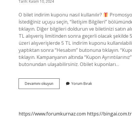
Tarih: Kasım 10, 2024
O bilet indirim kuponu nasıl kullanılır?
Promosyon
İstediğiniz uçuşu seçin, “İletişim Bilgileri” bölümü
tıklayın. Diğer bilgileri doldurun ve biletinizi satın a
TL alışveriş limitinden sonra geçerli olacak şekilde
üzeri alışverişlerde 5 TL indirim kuponu kullanılabi
yaptıktan sonra “Hesabım” butonuna tıklayın. “Ku
tıklayın. Kampanyanın altında “Kupon Ayrıntılarını
butonundan ulaşabilirsiniz. Obilet kuponları…
Bilet
Devamını okuyun
Yorum Bırak
Alırken
Kupon
Nasıl
Kullanılır
https://www.forumkurnaz.com
https://bingai.com.tr