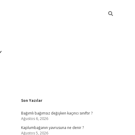
ı
Sidebar
Son Yazılar
betexper
betexpergir.net
Bağımlı bağımsız değişken kaçıncı sınıftır ?
Ağustos 6, 2026
Kaplumbağanın yavrusuna ne denir ?
Ağustos 5, 2026