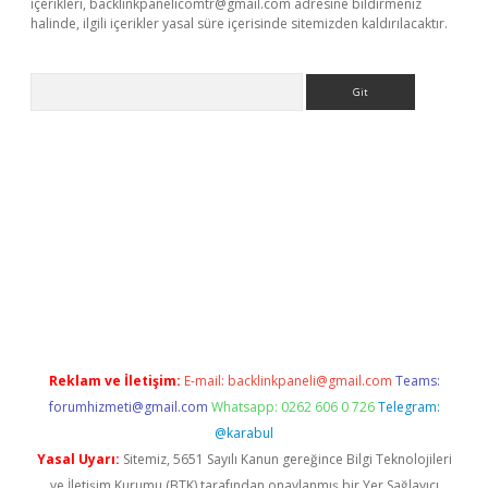
içerikleri,
backlinkpanelicomtr@gmail.com
adresine bildirmeniz
halinde, ilgili içerikler yasal süre içerisinde sitemizden kaldırılacaktır.
Arama
ergir.net
Reklam ve İletişim:
E-mail:
backlinkpaneli@gmail.com
Teams:
forumhizmeti@gmail.com
Whatsapp: 0262 606 0 726
Telegram:
@karabul
Yasal Uyarı:
Sitemiz, 5651 Sayılı Kanun gereğince Bilgi Teknolojileri
ve İletişim Kurumu (BTK) tarafından onaylanmış bir Yer Sağlayıcı