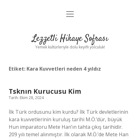
menüyü
Anasayfa
aç
Gizlilik Politikası
Lezzetli Hikaye Sofrası
Yasal Uyarı
Yemek kültürleriyle dolu keyifli yolculuk!
Hakkımızda
Etiket:
Kara Kuvvetleri neden 4 yıldız
Tsknın Kurucusu Kim
Tarih: Ekim 28, 2024
İlk Türk ordusunu kim kurdu? İlk Türk devletlerinin
kara kuvvetlerinin kuruluş tarihi M.Ö.’dür, büyük
Hun imparatoru Mete Han’ın tahta çıkış tarihidir.
209 yılı temel alınmıştır. İlk olarak M.Ö.’de Mete Han