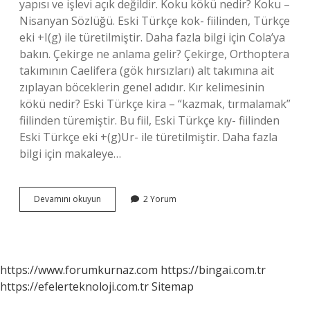
yapısı ve işlevi açık değildir. Koku kökü nedir? Koku –
Nisanyan Sözlüğü. Eski Türkçe kok- fiilinden, Türkçe
eki +I(g) ile türetilmiştir. Daha fazla bilgi için Cola’ya
bakın. Çekirge ne anlama gelir? Çekirge, Orthoptera
takımının Caelifera (gök hırsızları) alt takımına ait
zıplayan böceklerin genel adıdır. Kır kelimesinin
kökü nedir? Eski Türkçe kira – “kazmak, tırmalamak”
fiilinden türemiştir. Bu fiil, Eski Türkçe kıy- fiilinden
Eski Türkçe eki +(g)Ur- ile türetilmiştir. Daha fazla
bilgi için makaleye…
Çekirgenin
Devamını okuyun
2 Yorum
Kökü
Nedir
https://www.forumkurnaz.com
https://bingai.com.tr
https://efelerteknoloji.com.tr
Sitemap