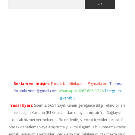
Arama
ergir.net
Reklam ve İletişim:
E-mail:
backlinkpaneli@gmail.com
Teams:
forumhizmeti@gmail.com
Whatsapp: 0262 606 0 726
Telegram:
@karabul
Yasal Uyarı:
Sitemiz, 5651 Sayılı Kanun gereğince Bilgi Teknolojileri
ve İletişim Kurumu (BTK) tarafından onaylanmış bir Yer Sağlayıcı
olarak hizmet vermektedir. Bu nedenle, sitedeki içerikleri proaktif
olarak denetleme veya araştırma yükümlülüğümüz bulunmamaktadır.
Ancak, üyelerimiz yazdıkları içeriklerin sorumluluğunu taşımakta olup,