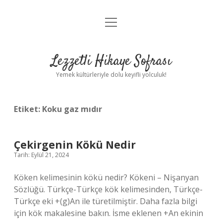
menüyü
Anasayfa
aç
Gizlilik Politikası
Lezzetli Hikaye Sofrası
Yasal Uyarı
Yemek kültürleriyle dolu keyifli yolculuk!
Hakkımızda
Etiket:
Koku gaz mıdır
Çekirgenin Kökü Nedir
Tarih: Eylül 21, 2024
Köken kelimesinin kökü nedir? Kökeni – Nişanyan
Sözlüğü. Türkçe-Türkçe kök kelimesinden, Türkçe-
Türkçe eki +(g)An ile türetilmiştir. Daha fazla bilgi
için kök makalesine bakın. İsme eklenen +An ekinin