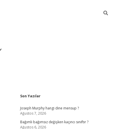
ı
Sidebar
Son Yazılar
betexper
betexpergir.net
Joseph Murphy hangi dine mensup ?
Ağustos 7, 2026
Bağımlı bağımsız değişken kaçıncı sınıftır ?
Ağustos 6, 2026