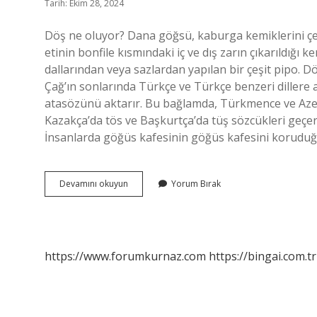
Tarih: Ekim 28, 2024
Döş ne oluyor? Dana göğsü, kaburga kemiklerini çevr
etinin bonfile kısmındaki iç ve dış zarın çıkarıldığı
dallarından veya sazlardan yapılan bir çeşit pipo. D
Çağ’ın sonlarında Türkçe ve Türkçe benzeri dillere 
atasözünü aktarır. Bu bağlamda, Türkmence ve Azer
Kazakça’da tös ve Başkurtça’da tüş sözcükleri geçe
İnsanlarda göğüs kafesinin göğüs kafesini korudu
Döş
Devamını okuyun
Yorum Bırak
Neye
Denir
https://www.forumkurnaz.com
https://bingai.com.tr