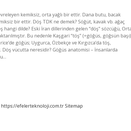
eleyen kemiksiz, orta yağlı bir ettir. Dana butu, bacak
 kemiksiz bir ettir. Döş TDK ne demek? Söğüt, kavak vb. ağaç
öş hangi dilde? Eski İran dillerinden gelen “döş” sözcüğü, Ort
aktarılmıştır. Bu nedenle Kaşgari “töş” (=göğüs, göğsün başı)
ice’de göğüs; Uygurca, Özbekçe ve Kırgızca’da töş,
r. Döş vücutta neresidir? Göğüs anatomisi – İnsanlarda
ğu…
https://efelerteknoloji.com.tr
Sitemap