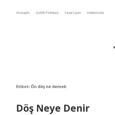
Anasayfa
Gizlilik Politikası
Yasal Uyarı
Hakkımızda
Etiket:
Ön döş ne demek
Döş Neye Denir