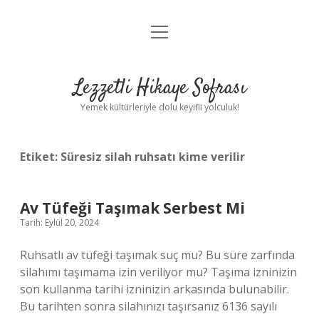
menüyü
Anasayfa
aç
Gizlilik Politikası
Lezzetli Hikaye Sofrası
Yasal Uyarı
Yemek kültürleriyle dolu keyifli yolculuk!
Hakkımızda
Etiket:
Süresiz silah ruhsatı kime verilir
Av Tüfeği Taşımak Serbest Mi
Tarih: Eylül 20, 2024
Ruhsatlı av tüfeği taşımak suç mu? Bu süre zarfında
silahımı taşımama izin veriliyor mu? Taşıma izninizin
son kullanma tarihi izninizin arkasında bulunabilir.
Bu tarihten sonra silahınızı taşırsanız 6136 sayılı