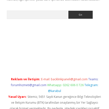
Arama
ergir.net
Reklam ve İletişim:
E-mail:
backlinkpaneli@gmail.com
Teams:
forumhizmeti@gmail.com
Whatsapp: 0262 606 0 726
Telegram:
@karabul
Yasal Uyarı:
Sitemiz, 5651 Sayılı Kanun gereğince Bilgi Teknolojileri
ve İletişim Kurumu (BTK) tarafından onaylanmış bir Yer Sağlayıcı
olarak hizmet vermektedir. Bu nedenle, sitedeki içerikleri proaktif