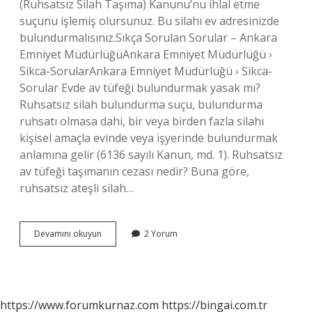
(Ruhsatsız Silah Taşıma) Kanunu’nu ihlal etme
suçunu işlemiş olursunuz. Bu silahı ev adresinizde
bulundurmalısınız.Sıkça Sorulan Sorular – Ankara
Emniyet MüdürlüğüAnkara Emniyet Müdürlüğü ›
Sikca-SorularAnkara Emniyet Müdürlüğü › Sikca-
Sorular Evde av tüfeği bulundurmak yasak mı?
Ruhsatsız silah bulundurma suçu, bulundurma
ruhsatı olmasa dahi, bir veya birden fazla silahı
kişisel amaçla evinde veya işyerinde bulundurmak
anlamına gelir (6136 sayılı Kanun, md. 1). Ruhsatsız
av tüfeği taşımanın cezası nedir? Buna göre,
ruhsatsız ateşli silah…
Av
Devamını okuyun
2 Yorum
Tüfeği
Taşımak
Serbest
Mi
https://www.forumkurnaz.com
https://bingai.com.tr