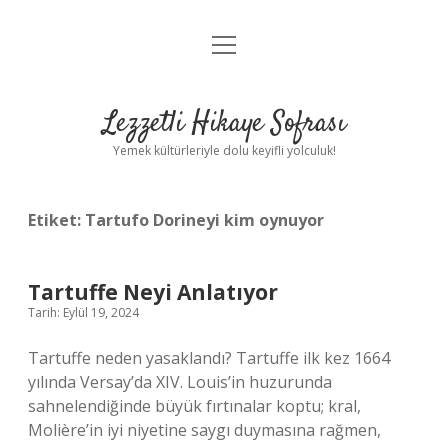
menüyü
Anasayfa
aç
Gizlilik Politikası
Lezzetli Hikaye Sofrası
Yasal Uyarı
Yemek kültürleriyle dolu keyifli yolculuk!
Hakkımızda
Etiket:
Tartufo Dorineyi kim oynuyor
Tartuffe Neyi Anlatıyor
Tarih: Eylül 19, 2024
Tartuffe neden yasaklandı? Tartuffe ilk kez 1664
yılında Versay’da XIV. Louis’in huzurunda
sahnelendiğinde büyük fırtınalar koptu; kral,
Molière’in iyi niyetine saygı duymasına rağmen,