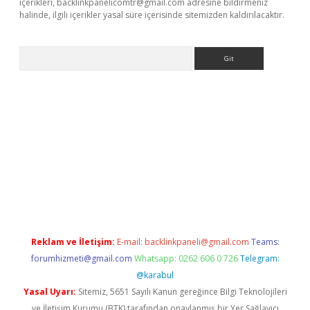
içerikleri,
backlinkpanelicomtr@gmail.com
adresine bildirmeniz
halinde, ilgili içerikler yasal süre içerisinde sitemizden kaldırılacaktır.
Arama
ergir.net
Reklam ve İletişim:
E-mail:
backlinkpaneli@gmail.com
Teams:
forumhizmeti@gmail.com
Whatsapp: 0262 606 0 726
Telegram:
@karabul
Yasal Uyarı:
Sitemiz, 5651 Sayılı Kanun gereğince Bilgi Teknolojileri
ve İletişim Kurumu (BTK) tarafından onaylanmış bir Yer Sağlayıcı