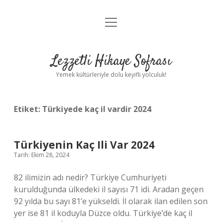
menüyü
Anasayfa
aç
Gizlilik Politikası
Lezzetli Hikaye Sofrası
Yasal Uyarı
Yemek kültürleriyle dolu keyifli yolculuk!
Hakkımızda
Etiket:
Türkiyede kaç il vardir 2024
Türkiyenin Kaç Ili Var 2024
Tarih: Ekim 28, 2024
82 ilimizin adı nedir? Türkiye Cumhuriyeti
kurulduğunda ülkedeki il sayısı 71 idi. Aradan geçen
92 yılda bu sayı 81’e yükseldi. İl olarak ilan edilen son
yer ise 81 il koduyla Düzce oldu. Türkiye’de kaç il