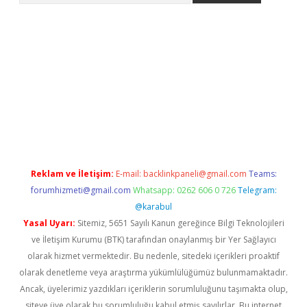
ergir.net
Reklam ve İletişim:
E-mail:
backlinkpaneli@gmail.com
Teams:
forumhizmeti@gmail.com
Whatsapp: 0262 606 0 726
Telegram:
@karabul
Yasal Uyarı:
Sitemiz, 5651 Sayılı Kanun gereğince Bilgi Teknolojileri
ve İletişim Kurumu (BTK) tarafından onaylanmış bir Yer Sağlayıcı
olarak hizmet vermektedir. Bu nedenle, sitedeki içerikleri proaktif
olarak denetleme veya araştırma yükümlülüğümüz bulunmamaktadır.
Ancak, üyelerimiz yazdıkları içeriklerin sorumluluğunu taşımakta olup,
siteye üye olarak bu sorumluluğu kabul etmiş sayılırlar. Bu internet