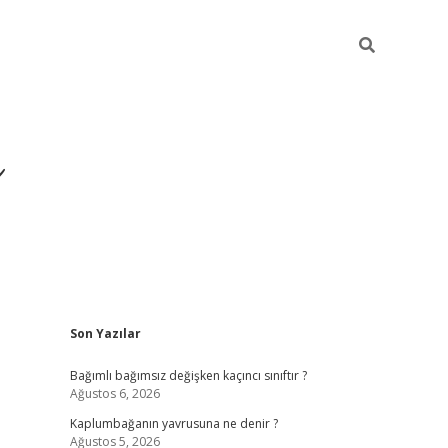
ı
Sidebar
Son Yazılar
betexper
betexpergir.net
Bağımlı bağımsız değişken kaçıncı sınıftır ?
Ağustos 6, 2026
Kaplumbağanın yavrusuna ne denir ?
Ağustos 5, 2026