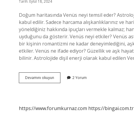
Tarih: Eylül 18, 2024
Doğum haritasında Venüs neyi temsil eder? Astroloj
kabul edilir. Sadece harcama alışkanlıklarınız ve ha
yöneldiğiniz hakkında ipuçları vermekle kalmaz; hang
uyduğunu da gösterir. Venüs neyi etkiler? Venüs astro
bir kişinin romantizmi ne kadar deneyimlediğini, aşk di
etkiler. Venüs ne ifade ediyor? Güzellik ve aşk hayat
bilinir. Astrolojide dişil enerji olarak kabul edilen 
Doğum
Devamını okuyun
2 Yorum
Haritasında
Venüs
Ne
Anlama
Gelir
https://www.forumkurnaz.com
https://bingai.com.tr