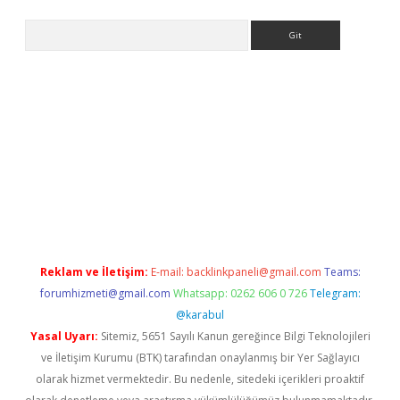
Arama
exper
betexpergir.net
Reklam ve İletişim:
E-mail:
backlinkpaneli@gmail.com
Teams:
forumhizmeti@gmail.com
Whatsapp: 0262 606 0 726
Telegram:
@karabul
Yasal Uyarı:
Sitemiz, 5651 Sayılı Kanun gereğince Bilgi Teknolojileri
ve İletişim Kurumu (BTK) tarafından onaylanmış bir Yer Sağlayıcı
olarak hizmet vermektedir. Bu nedenle, sitedeki içerikleri proaktif