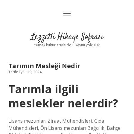
menüyü
Anasayfa
aç
Gizlilik Politikası
Lezzetli Hikaye Sofrası
Yasal Uyarı
Yemek kültürleriyle dolu keyifli yolculuk!
Hakkımızda
Tarımın Mesleği Nedir
Tarih: Eylül 19, 2024
Tarımla ilgili
meslekler nelerdir?
Lisans mezunları Ziraat Mühendisleri, Gıda
Mühendisleri, Ön Lisans mezunları Bağcılık, Bahçe