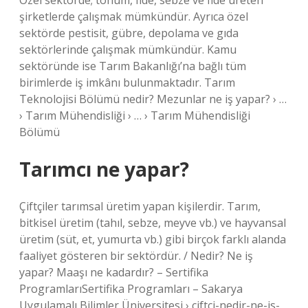
Özel sektörde; tohum, fide, sebze ve fide üreten
şirketlerde çalışmak mümkündür. Ayrıca özel
sektörde pestisit, gübre, depolama ve gıda
sektörlerinde çalışmak mümkündür. Kamu
sektöründe ise Tarım Bakanlığı’na bağlı tüm
birimlerde iş imkânı bulunmaktadır. Tarım
Teknolojisi Bölümü nedir? Mezunlar ne iş yapar? › …
› Tarım Mühendisliği › … › Tarım Mühendisliği
Bölümü
Tarımcı ne yapar?
Çiftçiler tarımsal üretim yapan kişilerdir. Tarım,
bitkisel üretim (tahıl, sebze, meyve vb.) ve hayvansal
üretim (süt, et, yumurta vb.) gibi birçok farklı alanda
faaliyet gösteren bir sektördür. / Nedir? Ne iş
yapar? Maaşı ne kadardır? – Sertifika
ProgramlarıSertifika Programları – Sakarya
Uygulamalı Bilimler Üniversitesi › ciftci-nedir-ne-is-