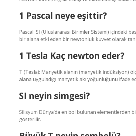
1 Pascal neye eşittir?
Pascal, SI (Uluslararası Birimler Sistemi) içindeki ba
bir alana etki eden bir newtonluk kuvvet olarak tan
1 Tesla Kaç newton eder?
T (Tesla): Manyetik alanın (manyetik indüksiyon) öl
alana uyguladığı manyetik akı yoğunluğunu ifade eder.
SI neyin simgesi?
Silisyum Dünya’da en bol bulunan elementlerden biri
gösterilir.
Büyük T neyin sembolü?