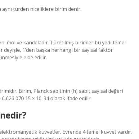
n aynı türden niceliklere birim denir.
n, mol ve kandeladır. Türetilmiş birimler bu yedi temel
r deyişle, 1’den başka herhangi bir sayısal faktör
nmesiyle elde edilir.
imidir. Birim, Planck sabitinin (h) sabit sayısal değeri
 6,626 070 15 × 10-34 olarak ifade edilir.
nedir?
 elektromanyetik kuvvetler. Evrende 4 temel kuvvet vardır.