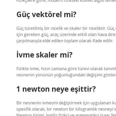
Fizikçilere göre, modern fizikteki kuvvet algısı temel
Güç vektörel mi?
Güç türetilmiş bir nicelik ve skaler bir niceliktir. Güç
için gereken güç, araç üzerinde etkili olan hava dire
çarpılmasıyla elde edilen toplam olarak ifade edilir.
İvme skaler mi?
Fizikte ivme, hızın zamana göre türevi olarak tan
nesnenin yönünün yoğunluğundaki değişimi gösteren 
1 newton neye eşittir?
Bir nesnenin ivmesini değiştirmek için uygulanan k
spesifik olarak, bir newton bir kilogramlık nesneyi 
Newton birimi, İngiliz fizikçi ve matematikçi Isaac N