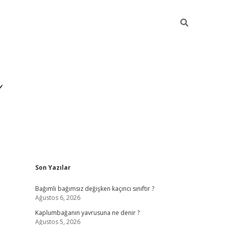
ı
Sidebar
Son Yazılar
betexper
betexpergir.net
Bağımlı bağımsız değişken kaçıncı sınıftır ?
Ağustos 6, 2026
Kaplumbağanın yavrusuna ne denir ?
Ağustos 5, 2026