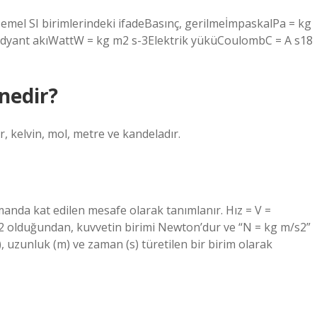
Temel SI birimlerindeki ifadeBasınç, gerilmeİmpaskalPa = kg
, radyant akıWattW = kg m2 s-3Elektrik yüküCoulombC = A s18
nedir?
r, kelvin, mol, metre ve kandeladır.
manda kat edilen mesafe olarak tanımlanır. Hız = V =
 olduğundan, kuvvetin birimi Newton’dur ve “N = kg m/s2”
), uzunluk (m) ve zaman (s) türetilen bir birim olarak