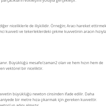
 parçacıkların etkileşimi yoluyla gerçekleşir.
 diğer niceliklerle de ilişkilidir. Örneğin; Aracı hareket ettirme
nci kuvveti ve tekerleklerdeki çekme kuvvetinin aracın hızıyl
ımlanır. Büyüklüğü mesafe/zaman2 olan ve hem hızın hem de
vektörel bir niceliktir.
uvvetin büyüklüğü newton cinsinden ifade edilir. Daha
saniyede bir metre hıza çıkarmak için gereken kuvvettir.
ewton’un adını almıştır.