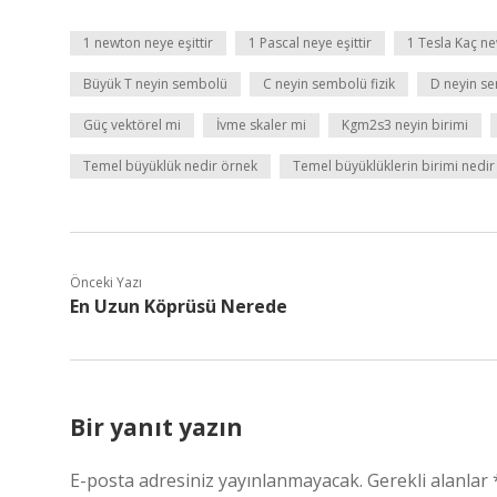
1 newton neye eşittir
1 Pascal neye eşittir
1 Tesla Kaç n
Büyük T neyin sembolü
C neyin sembolü fizik
D neyin s
Güç vektörel mi
İvme skaler mi
Kgm2s3 neyin birimi
Temel büyüklük nedir örnek
Temel büyüklüklerin birimi nedir
Önceki Yazı
En Uzun Köprüsü Nerede
Bir yanıt yazın
E-posta adresiniz yayınlanmayacak.
Gerekli alanlar