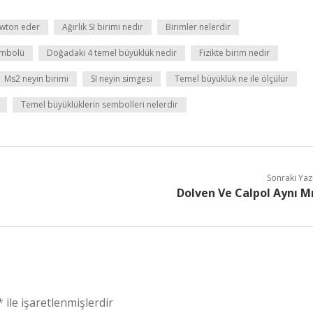
ewton eder
Ağırlık SI birimi nedir
Birimler nelerdir
embolü
Doğadaki 4 temel büyüklük nedir
Fizikte birim nedir
Ms2 neyin birimi
SI neyin simgesi
Temel büyüklük ne ile ölçülür
Temel büyüklüklerin sembolleri nelerdir
Sonraki Yaz
Dolven Ve Calpol Aynı M
*
ile işaretlenmişlerdir