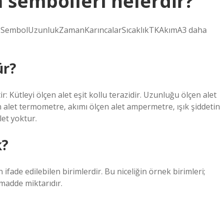
 sembolleri nelerdir?
rim SembolUzunlukZamanKarıncalarSıcaklıkTKAkımA3 daha
ür?
ir: Kütleyi ölçen alet eşit kollu terazidir. Uzunluğu ölçen alet
n alet termometre, akımı ölçen alet ampermetre, ışık şiddetin
let yoktur.
k?
ifade edilebilen birimlerdir. Bu niceliğin örnek birimleri;
 madde miktarıdır.