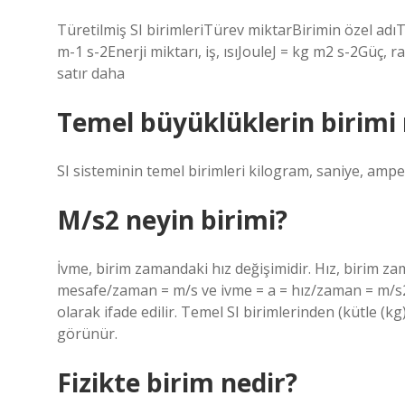
Türetilmiş SI birimleriTürev miktarBirimin özel adı
m-1 s-2Enerji miktarı, iş, ısıJouleJ = kg m2 s-2Güç
satır daha
Temel büyüklüklerin birimi 
SI sisteminin temel birimleri kilogram, saniye, ampe
M/s2 neyin birimi?
İvme, birim zamandaki hız değişimidir. Hız, birim za
mesafe/zaman = m/s ve ivme = a = hız/zaman = m/s2
olarak ifade edilir. Temel SI birimlerinden (kütle (kg
görünür.
Fizikte birim nedir?