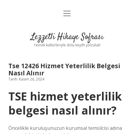
menüyü
Anasayfa
aç
Gizlilik Politikası
Lezzetli Hikaye Sofrası
Yasal Uyarı
Yemek kültürleriyle dolu keyifli yolculuk!
Hakkımızda
Tse 12426 Hizmet Yeterlilik Belgesi
Nasıl Alınır
Tarih: Kasım 26, 2024
TSE hizmet yeterlilik
belgesi nasıl alınır?
Öncelikle kuruluşunuzun kurumsal temsilcisi adına