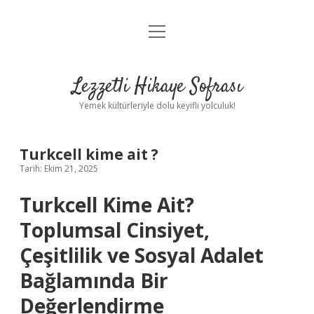
menüyü
Anasayfa
aç
Gizlilik Politikası
Lezzetli Hikaye Sofrası
Yasal Uyarı
Yemek kültürleriyle dolu keyifli yolculuk!
Hakkımızda
Turkcell kime ait ?
Tarih: Ekim 21, 2025
Turkcell Kime Ait?
Toplumsal Cinsiyet,
Çeşitlilik ve Sosyal Adalet
Bağlamında Bir
Değerlendirme