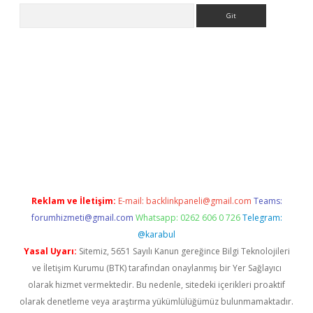
Arama
t
Reklam ve İletişim:
E-mail:
backlinkpaneli@gmail.com
Teams:
forumhizmeti@gmail.com
Whatsapp: 0262 606 0 726
Telegram:
@karabul
Yasal Uyarı:
Sitemiz, 5651 Sayılı Kanun gereğince Bilgi Teknolojileri
ve İletişim Kurumu (BTK) tarafından onaylanmış bir Yer Sağlayıcı
olarak hizmet vermektedir. Bu nedenle, sitedeki içerikleri proaktif
olarak denetleme veya araştırma yükümlülüğümüz bulunmamaktadır.