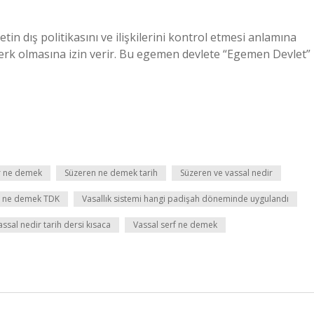
etin dış politikasını ve ilişkilerini kontrol etmesi anlamına
özerk olmasına izin verir. Bu egemen devlete “Egemen Devlet”
r ne demek
Süzeren ne demek tarih
Süzeren ve vassal nedir
l ne demek TDK
Vasallık sistemi hangi padişah döneminde uygulandı
assal nedir tarih dersi kısaca
Vassal serf ne demek