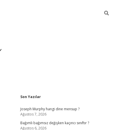
ı
Sidebar
Son Yazılar
betexper
betexpergir.net
Joseph Murphy hangi dine mensup ?
Ağustos 7, 2026
Bağımlı bağımsız değişken kaçıncı sınıftır ?
Ağustos 6, 2026