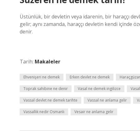
Üstünlük, bir devletin veya idarenin, bir haraççı devl
gelir; aynı zamanda, haraççı devletin kendi içinde 
denir.
Tarih:
Makaleler
Ehvenişeri ne demek
Erken devlet ne demek
Haraçgüza
Toprak sahibine ne denir
Vasal ne demek ingilizce
Vasa
Vassal devlet ne demek tarihte
Vassal ne anlama gelir
V
Vassallık nedir Osmanlı
Vesair ne anlama gelir