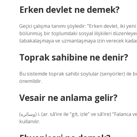
Erken devlet ne demek?
Geçici çalışma tanımı şöyledir: “Erken devlet, iki yeni
bölünmüş bir toplumdaki sosyal ilişkileri düzenley
tabakalaşmaya ve uzmanlaşmaya izin verecek kadar 
Toprak sahibine ne denir?
Bu sistemde toprak sahibi soylular (senyörler) ile bu
önemlidir.
Vesair ne anlama gelir?
(ﻭﺳﺎﺋﺮﻩ) i. (ar. sā’ire ile “git, izle” ve sā’ire) “Falanca ve benzeri” anlamında, zikredilen bazı şeylerden sonra
kullanılır.