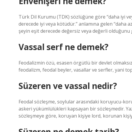
Ehvenişeri ne demek?
Türk Dil Kurumu (TDK) sözlüğüne göre “daha ​​iyi vey
derecede iyi veya kötüdür.” anlamına gelen “daha ​​az
şeyin eşit derecede değersiz veya değerli olduğunu gö
Vassal serf ne demek?
Feodalizmin özü, esasen örgütlü bir devlet olmaksız
feodalizm, feodal beyler, vasallar ve serfler, yani top
Süzeren ve vassal nedir?
Feodal sözleşme, soylular arasındaki koruyucu-korunan
askeri yükümlülükleri kapsayan bir sözleşmedir. Yazı
sözleşmeye göre, koruyan kişiye lord, korunan kişiye
Süzeren ne demek tarih?