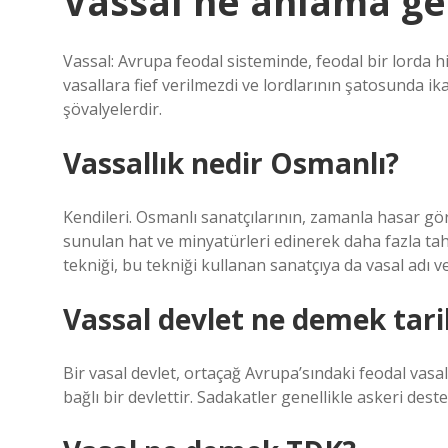
Vassal ne anlama gel
Vassal: Avrupa feodal sisteminde, feodal bir lorda hi
vasallara fief verilmezdi ve lordlarının şatosunda 
şövalyelerdir.
Vassallık nedir Osmanlı?
Kendileri. Osmanlı sanatçılarının, zamanla hasar g
sunulan hat ve minyatürleri edinerek daha fazla tah
tekniği, bu tekniği kullanan sanatçıya da vasal adı ver
Vassal devlet ne demek tari
Bir vasal devlet, ortaçağ Avrupa’sındaki feodal vasa
bağlı bir devlettir. Sadakatler genellikle askeri deste