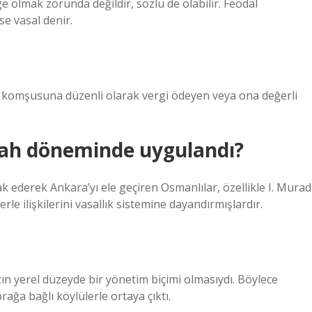
ge olmak zorunda değildir, sözlü de olabilir. Feodal
e vasal denir.
n komşusuna düzenli olarak vergi ödeyen veya ona değerli
işah döneminde uygulandı?
hak ederek Ankara’yı ele geçiren Osmanlılar, özellikle I. Murad
le ilişkilerini vasallık sistemine dayandırmışlardır.
ın yerel düzeyde bir yönetim biçimi olmasıydı. Böylece
rağa bağlı köylülerle ortaya çıktı.